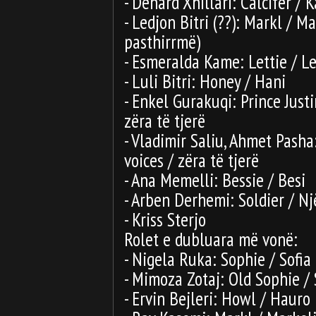
- Denard Xhillari: Calcifer / K
- Ledjon Bitri (??): Markl / Ma
pasthirrmë)
- Esmeralda Kame: Lettie / Le
- Luli Bitri: Honey / Hani
- Enkel Gurakuqi: Prince Justi
zëra të tjerë
- Vladimir Saliu, Ahmet Pasha:
voices / zëra të tjerë
- Ana Memelli: Bessie / Besi
- Arben Derhemi: Soldier / Nj
- Kriss Sterjo
Rolet e dubluara më vonë:
- Nigela Ruka: Sophie / Sofia
- Mimoza Zotaj: Old Sophie /
- Ervin Bejleri: Howl / Hauro