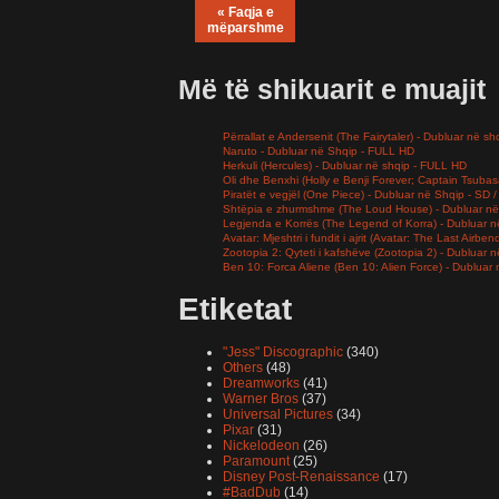
« Faqja e
mëparshme
Më të shikuarit e muajit
Përrallat e Andersenit (The Fairytaler) - Dubluar në sh
Naruto - Dubluar në Shqip - FULL HD
Herkuli (Hercules) - Dubluar në shqip - FULL HD
Oli dhe Benxhi (Holly e Benji Forever; Captain Tsuba
Piratët e vegjël (One Piece) - Dubluar në Shqip - SD
Shtëpia e zhurmshme (The Loud House) - Dubluar në
Legjenda e Korrës (The Legend of Korra) - Dubluar 
Avatar: Mjeshtri i fundit i ajrit (Avatar: The Last Airb
Zootopia 2: Qyteti i kafshëve (Zootopia 2) - Dubluar
Ben 10: Forca Aliene (Ben 10: Alien Force) - Dubluar
Etiketat
"Jess" Discographic
(340)
Others
(48)
Dreamworks
(41)
Warner Bros
(37)
Universal Pictures
(34)
Pixar
(31)
Nickelodeon
(26)
Paramount
(25)
Disney Post-Renaissance
(17)
#BadDub
(14)