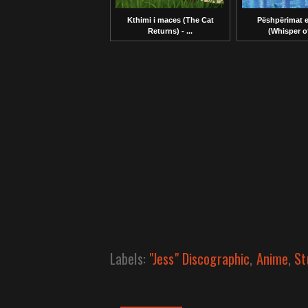
Kthimi i maces (The Cat
Pëshpërimat 
Returns) - ...
(Whisper of
Labels:
"Jess" Discographic
,
Anime
,
St