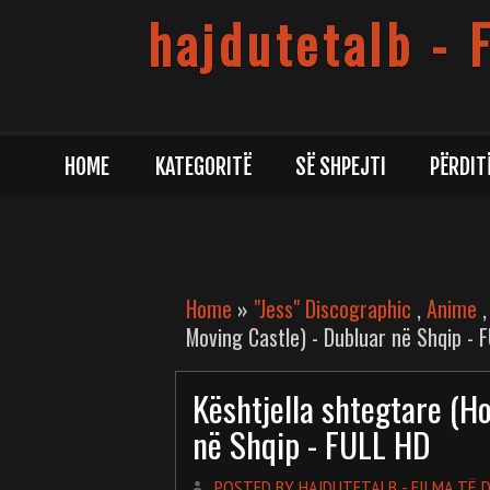
hajdutetalb - 
HOME
KATEGORITË
SË SHPEJTI
PËRDIT
Home
»
"Jess" Discographic
,
Anime
Moving Castle) - Dubluar në Shqip - 
Kështjella shtegtare (H
në Shqip - FULL HD
POSTED BY HAJDUTETALB - FILMA TË