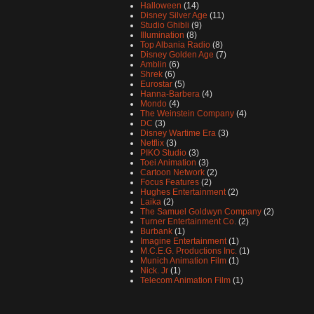
Halloween
(14)
Disney Silver Age
(11)
Studio Ghibli
(9)
Illumination
(8)
Top Albania Radio
(8)
Disney Golden Age
(7)
Amblin
(6)
Shrek
(6)
Eurostar
(5)
Hanna-Barbera
(4)
Mondo
(4)
The Weinstein Company
(4)
DC
(3)
Disney Wartime Era
(3)
Netflix
(3)
PIKO Studio
(3)
Toei Animation
(3)
Cartoon Network
(2)
Focus Features
(2)
Hughes Entertainment
(2)
Laika
(2)
The Samuel Goldwyn Company
(2)
Turner Entertainment Co.
(2)
Burbank
(1)
Imagine Entertainment
(1)
M.C.E.G. Productions Inc.
(1)
Munich Animation Film
(1)
Nick. Jr
(1)
Telecom Animation Film
(1)