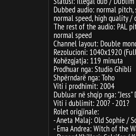
Statusi: Illegal dub / Dublim
Dubbed audio: normal pitch,
normal speed, high quality / c
The rest of the audio: PAL p
normal speed
Channel layout: Double mono 
Rezolucioni: 1040x1920 (Ful
Kohëzgjatja: 119 minuta
Prodhuar nga: Studio Ghibli
Shpërndarë nga: Toho
Viti i prodhimit: 2004
Dubluar në shqip nga: "Jess" 
Viti i dublimit: 200? - 201?
Rolet origjinale:
- Aneta Malaj: Old Sophie / S
- Ema Andrea: Witch of the Wa