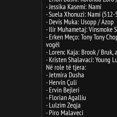
- Jessika Kasemi: Nami
- Suela Xhonuzi: Nami (512-5
- Devis Muka: Usopp / Azop
- Ilir Muhametaj: Vinsmoke S
- Erken Meço: Tony Tony Chop
vogël
- Lorenc Kaja: Brook / Bruk, 
- Kristen Shalavaci: Young Lu
Në role të tjera:
- Jetmira Dusha
- Hervin Çuli
- Ervin Bejleri
- Florian Agalliu
- Lulzim Zeqja
- Piro Malaveci