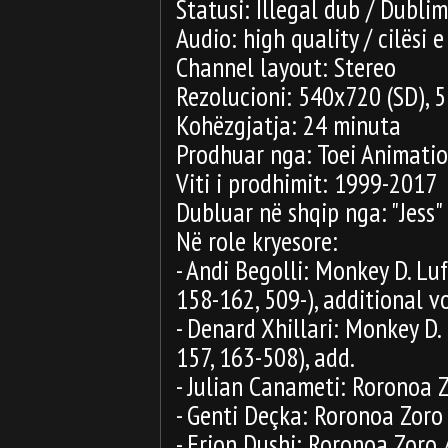
Statusi: Illegal dub / Dublim
Audio: high quality / cilësi e
Channel layout: Stereo
Rezolucioni: 540x720 (SD),
Kohëzgjatja: 24 minuta
Prodhuar nga: Toei Animati
Viti i prodhimit: 1999-2017
Dubluar në shqip nga: "Jess"
Në role kryesore:
- Andi Begolli: Monkey D. Luf
158-162, 509-), additional vo
- Denard Xhillari: Monkey D. 
157, 163-508), add.
- Julian Canameti: Roronoa Z
- Genti Deçka: Roronoa Zoro 
- Erion Dushi: Roronoa Zoro 