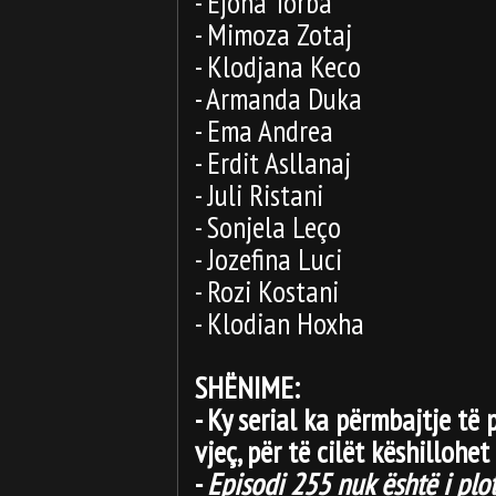
- Ejona Torba
- Mimoza Zotaj
- Klodjana Keco
- Armanda Duka
- Ema Andrea
- Erdit Asllanaj
- Juli Ristani
- Sonjela Leço
- Jozefina Luci
- Rozi Kostani
- Klodian Hoxha
SHËNIME:
- Ky serial ka përmbajtje t
vjeç, për të cilët këshillohet 
-
Episodi 255 nuk është i plotë