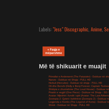
Labels:
"Jess" Discographic
,
Anime
,
Se
« Faqja e
mëparshme
Më të shikuarit e muajit
Përrallat e Andersenit (The Fairytaler) - Dubluar në sh
Naruto - Dubluar në Shqip - FULL HD
Herkuli (Hercules) - Dubluar në shqip - FULL HD
Oli dhe Benxhi (Holly e Benji Forever; Captain Tsuba
Shtëpia e zhurmshme (The Loud House) - Dubluar në
Piratët e vegjël (One Piece) - Dubluar në Shqip - SD
Avatar: Mjeshtri i fundit i ajrit (Avatar: The Last Airb
Zootopia 2: Qyteti i kafshëve (Zootopia 2) - Dubluar
Legjenda e Korrës (The Legend of Korra) - Dubluar 
Shrek - Dubluar në Shqip - FULL HD