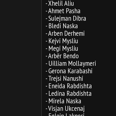
- Xhelil Aliu
- Ahmet Pasha
- Sulejman Dibra
- Bledi Naska
- Arben Derhemi
- Kejvi Mysliu
- Megi Mysliu
- Arbër Bendo
- Uilliam Mollaymeri
- Gerona Karabashi
- Trejsi Nanushi
- Eneida Rabdishta
- Ledina Rabdishta
- Mirela Naska
- Visjan Ukcenaj
- Eglein Laknori