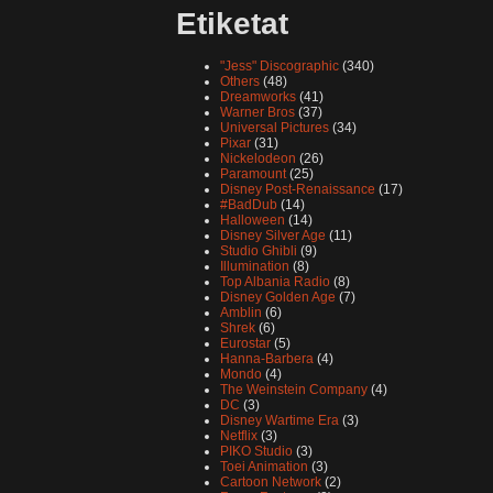
Etiketat
"Jess" Discographic
(340)
Others
(48)
Dreamworks
(41)
Warner Bros
(37)
Universal Pictures
(34)
Pixar
(31)
Nickelodeon
(26)
Paramount
(25)
Disney Post-Renaissance
(17)
#BadDub
(14)
Halloween
(14)
Disney Silver Age
(11)
Studio Ghibli
(9)
Illumination
(8)
Top Albania Radio
(8)
Disney Golden Age
(7)
Amblin
(6)
Shrek
(6)
Eurostar
(5)
Hanna-Barbera
(4)
Mondo
(4)
The Weinstein Company
(4)
DC
(3)
Disney Wartime Era
(3)
Netflix
(3)
PIKO Studio
(3)
Toei Animation
(3)
Cartoon Network
(2)