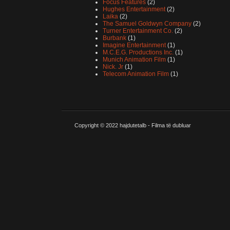
Focus Features
(2)
Hughes Entertainment
(2)
Laika
(2)
The Samuel Goldwyn Company
(2)
Turner Entertainment Co.
(2)
Burbank
(1)
Imagine Entertainment
(1)
M.C.E.G. Productions Inc.
(1)
Munich Animation Film
(1)
Nick. Jr
(1)
Telecom Animation Film
(1)
Copyright © 2022
hajdutetalb - Filma të dubluar