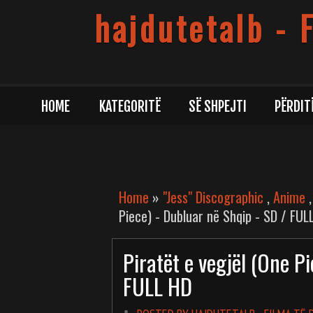
hajdutetalb - 
HOME
KATEGORITË
SË SHPEJTI
PËRDIT
Home
»
"Jess" Discographic
,
Anime
Piece) - Dubluar në Shqip - SD / FUL
Piratët e vegjël (One P
FULL HD