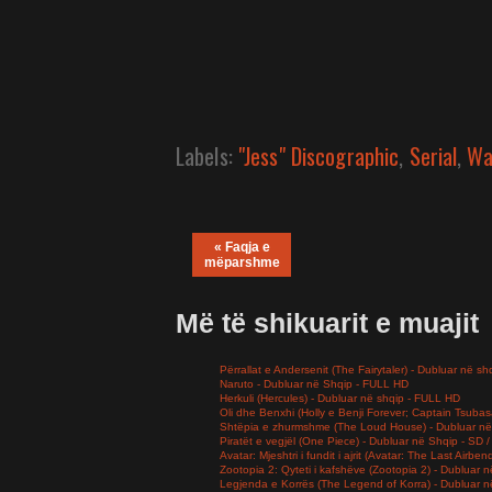
Labels:
"Jess" Discographic
,
Serial
,
Wa
« Faqja e
mëparshme
Më të shikuarit e muajit
Përrallat e Andersenit (The Fairytaler) - Dubluar në sh
Naruto - Dubluar në Shqip - FULL HD
Herkuli (Hercules) - Dubluar në shqip - FULL HD
Oli dhe Benxhi (Holly e Benji Forever; Captain Tsuba
Shtëpia e zhurmshme (The Loud House) - Dubluar në
Piratët e vegjël (One Piece) - Dubluar në Shqip - SD
Avatar: Mjeshtri i fundit i ajrit (Avatar: The Last Airb
Zootopia 2: Qyteti i kafshëve (Zootopia 2) - Dubluar
Legjenda e Korrës (The Legend of Korra) - Dubluar 