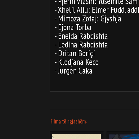
- Pjerin Vlashi: Yosemite Sam
- Xhelil Aliu: Elmer Fudd, addi
- Mimoza Zotaj: Gjyshja
- Ejona Torba
- Eneida Rabdishta
- Ledina Rabdishta
- Dritan Boriçi
- Klodjana Keco
- Jurgen Caka
Filma të ngjashëm: