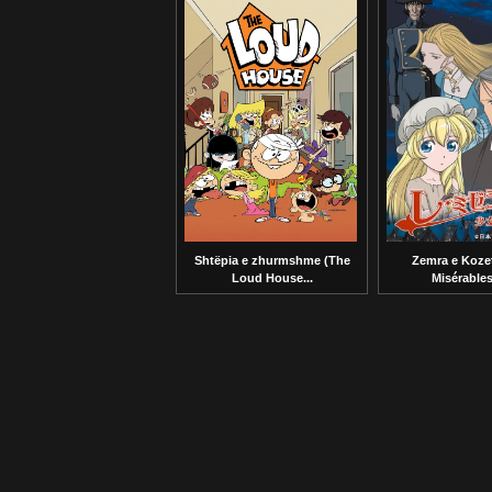
Shtëpia e zhurmshme (The
Zemra e Koze
Loud House...
Misérables: 