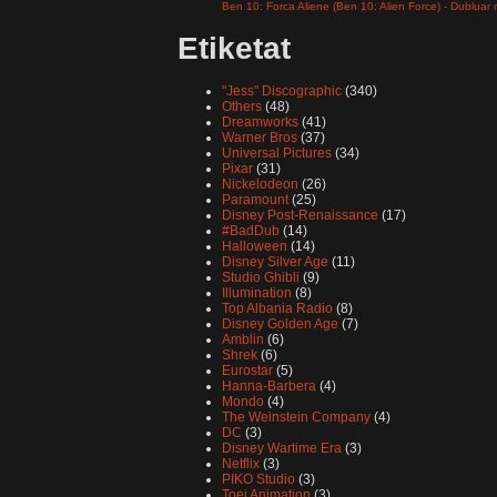
Ben 10: Forca Aliene (Ben 10: Alien Force) - Dubluar
Etiketat
"Jess" Discographic
(340)
Others
(48)
Dreamworks
(41)
Warner Bros
(37)
Universal Pictures
(34)
Pixar
(31)
Nickelodeon
(26)
Paramount
(25)
Disney Post-Renaissance
(17)
#BadDub
(14)
Halloween
(14)
Disney Silver Age
(11)
Studio Ghibli
(9)
Illumination
(8)
Top Albania Radio
(8)
Disney Golden Age
(7)
Amblin
(6)
Shrek
(6)
Eurostar
(5)
Hanna-Barbera
(4)
Mondo
(4)
The Weinstein Company
(4)
DC
(3)
Disney Wartime Era
(3)
Netflix
(3)
PIKO Studio
(3)
Toei Animation
(3)