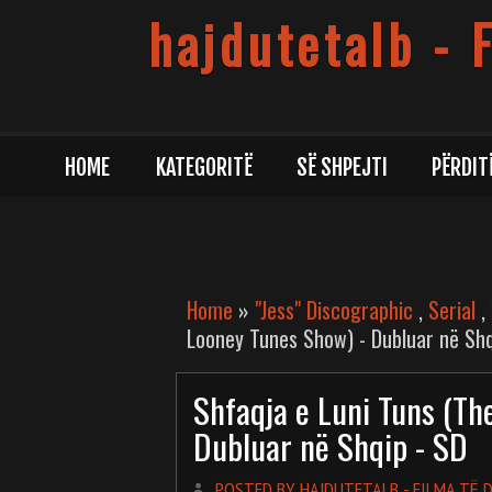
hajdutetalb - 
HOME
KATEGORITË
SË SHPEJTI
PËRDIT
Home
»
"Jess" Discographic
,
Serial
,
Looney Tunes Show) - Dubluar në Shq
Shfaqja e Luni Tuns (Th
Dubluar në Shqip - SD
POSTED BY HAJDUTETALB - FILMA TË