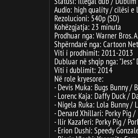
Statusi: Illegal dub / Dublim
Audio: high quality / cilësi e 
Rezolucioni: 540p (SD)
Kohëzgjatja: 23 minuta
Prodhuar nga: Warner Bros. 
Shpërndarë nga: Cartoon Ne
Viti i prodhimit: 2011-2013
Dubluar në shqip nga: "Jess" 
Viti i dublimit: 2014
Në role kryesore:
- Devis Muka: Bugs Bunny / B
- Lorenc Kaja: Daffy Duck / D
- Nigela Ruka: Lola Bunny / 
- Denard Xhillari: Porky Pig /
- Ilir Kazaferi: Porky Pig / Por
- Erion Dushi: Speedy Gonzal