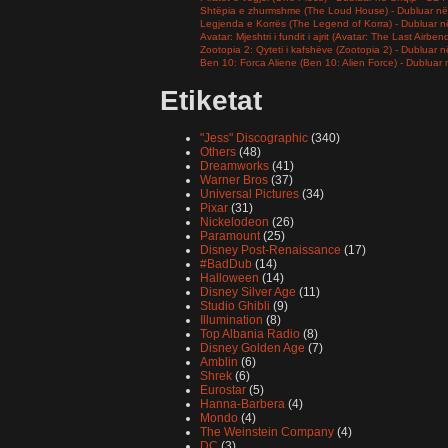
Shtëpia e zhurmshme (The Loud House) - Dubluar në
Legjenda e Korrës (The Legend of Korra) - Dubluar 
Avatar: Mjeshtri i fundit i ajrit (Avatar: The Last Airb
Zootopia 2: Qyteti i kafshëve (Zootopia 2) - Dubluar
Ben 10: Forca Aliene (Ben 10: Alien Force) - Dubluar
Etiketat
"Jess" Discographic
(340)
Others
(48)
Dreamworks
(41)
Warner Bros
(37)
Universal Pictures
(34)
Pixar
(31)
Nickelodeon
(26)
Paramount
(25)
Disney Post-Renaissance
(17)
#BadDub
(14)
Halloween
(14)
Disney Silver Age
(11)
Studio Ghibli
(9)
Illumination
(8)
Top Albania Radio
(8)
Disney Golden Age
(7)
Amblin
(6)
Shrek
(6)
Eurostar
(5)
Hanna-Barbera
(4)
Mondo
(4)
The Weinstein Company
(4)
DC
(3)