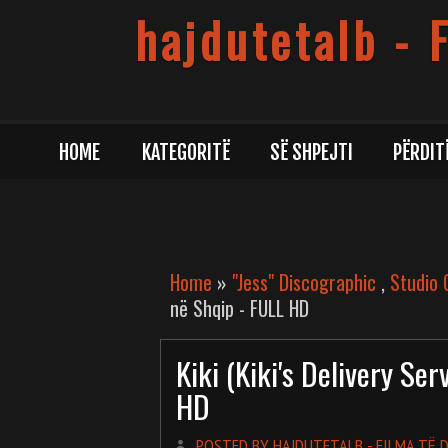
hajdutetalb - 
HOME
KATEGORITË
SË SHPEJTI
PËRDIT
Home
»
"Jess" Discographic
,
Studio G
në Shqip - FULL HD
Kiki (Kiki's Delivery Se
HD
POSTED BY HAJDUTETALB - FILMA TË