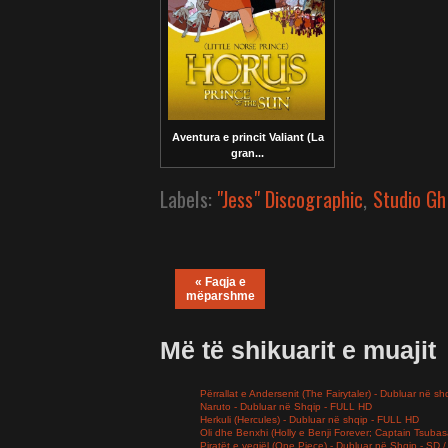
Aventura e princit Valiant (La
gran...
Labels:
"Jess" Discographic
,
Studio Ghi
« Faqja e
mëparshme
Më të shikuarit e muajit
Përrallat e Andersenit (The Fairytaler) - Dubluar në sh
Naruto - Dubluar në Shqip - FULL HD
Herkuli (Hercules) - Dubluar në shqip - FULL HD
Oli dhe Benxhi (Holly e Benji Forever; Captain Tsuba
Piratët e vegjël (One Piece) - Dubluar në Shqip - SD