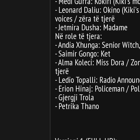
- Medi Gurra: Kokiri (Kiki's m
- Leonard Daliu: Okino (Kiki's 
voices / zëra të tjerë
- Jetmira Dusha: Madame
Në role të tjera:
- Andia Xhunga: Senior Witc
- Saimir Gongo: Ket
- Alma Koleci: Miss Dora / Zon
tjerë
- Ledio Topalli: Radio Announ
- Erion Hinaj: Policeman / Poli
- Gjergji Trola
- Petrika Thano