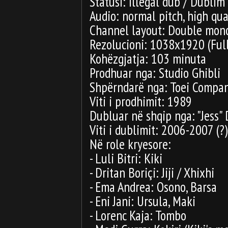
Statusi: Illegal dub / Dublim
Audio: normal pitch, high qual
Channel layout: Double mon
Rezolucioni: 1038x1920 (Ful
Kohëzgjatja: 103 minuta
Prodhuar nga: Studio Ghibli
Shpërndarë nga: Toei Compa
Viti i prodhimit: 1989
Dubluar në shqip nga: "Jess" 
Viti i dublimit: 2006-2007 (?)
Në role kryesore:
- Luli Bitri: Kiki
- Dritan Boriçi: Jiji / Xhixhi
- Ema Andrea: Osono, Barsa
- Eni Jani: Ursula, Maki
- Lorenc Kaja: Tombo