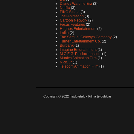
Disney Wartime Era
(3)
Netflix
(3)
PIKO Studio
(3)
Toei Animation
(3)
Cartoon Network
(2)
Focus Features
(2)
Hughes Entertainment
(2)
Laika
(2)
The Samuel Goldwyn Company
(2)
Turner Entertainment Co.
(2)
Burbank
(1)
Imagine Entertainment
(1)
M.C.E.G. Productions Inc.
(1)
Munich Animation Film
(1)
Nick. Jr
(1)
Telecom Animation Film
(1)
Copyright © 2022
hajdutetalb - Filma të dubluar