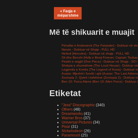
« Faqja e
mëparshme
Më të shikuarit e muajit
Përrallat e Andersenit (The Fairytaler) - Dubluar në sh
Naruto - Dubluar në Shqip - FULL HD
Herkuli (Hercules) - Dubluar në shqip - FULL HD
Oli dhe Benxhi (Holly e Benji Forever; Captain Tsuba
Piratët e vegjël (One Piece) - Dubluar në Shqip - SD
Shtëpia e zhurmshme (The Loud House) - Dubluar në
Legjenda e Korrës (The Legend of Korra) - Dubluar 
Avatar: Mjeshtri i fundit i ajrit (Avatar: The Last Airb
Zootopia 2: Qyteti i kafshëve (Zootopia 2) - Dubluar
Ben 10: Forca Aliene (Ben 10: Alien Force) - Dubluar
Etiketat
"Jess" Discographic
(340)
Others
(48)
Dreamworks
(41)
Warner Bros
(37)
Universal Pictures
(34)
Pixar
(31)
Nickelodeon
(26)
Paramount
(25)