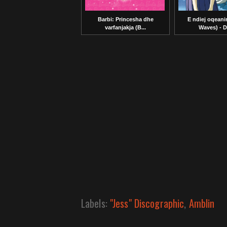
Barbi: Princesha dhe
E ndiej oqean
varfanjakja (B...
Waves) - D
Labels:
"Jess" Discographic
,
Amblin