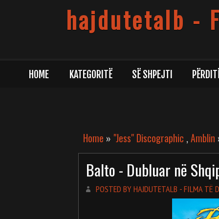
hajdutetalb - 
HOME
KATEGORITË
SË SHPEJTI
PËRDIT
Home
»
"Jess" Discographic
,
Amblin
»
Balto - Dubluar në Shqi
POSTED BY HAJDUTETALB - FILMA TË