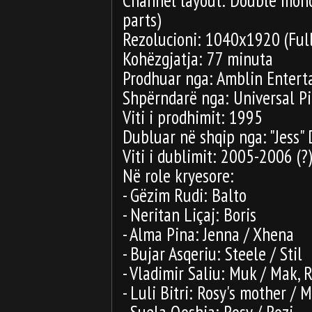
parts)
Rezolucioni: 1040x1920 (Ful
Kohëzgjatja: 77 minuta
Prodhuar nga: Amblin Enter
Shpërndarë nga: Universal Pi
Viti i prodhimit: 1995
Dubluar në shqip nga: "Jess" 
Viti i dublimit: 2005-2006 (?)
Në role kryesore:
- Gëzim Rudi: Balto
- Neritan Liçaj: Boris
- Alma Pina: Jenna / Xhena
- Bujar Asqeriu: Steele / Stil
- Vladimir Saliu: Muk / Mak, R
- Luli Bitri: Rosy's mother / 
- Suela Qoshja: Rosy / Rozi