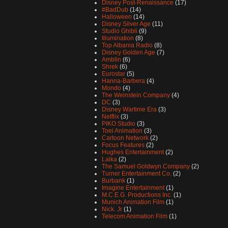
Disney Post-Renaissance
(17)
#BadDub
(14)
Halloween
(14)
Disney Silver Age
(11)
Studio Ghibli
(9)
Illumination
(8)
Top Albania Radio
(8)
Disney Golden Age
(7)
Amblin
(6)
Shrek
(6)
Eurostar
(5)
Hanna-Barbera
(4)
Mondo
(4)
The Weinstein Company
(4)
DC
(3)
Disney Wartime Era
(3)
Netflix
(3)
PIKO Studio
(3)
Toei Animation
(3)
Cartoon Network
(2)
Focus Features
(2)
Hughes Entertainment
(2)
Laika
(2)
The Samuel Goldwyn Company
(2)
Turner Entertainment Co.
(2)
Burbank
(1)
Imagine Entertainment
(1)
M.C.E.G. Productions Inc.
(1)
Munich Animation Film
(1)
Nick. Jr
(1)
Telecom Animation Film
(1)