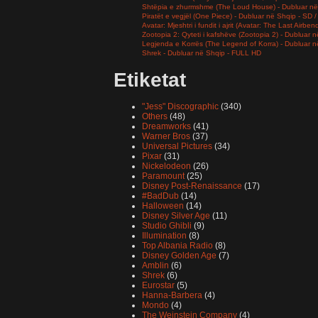
Shtëpia e zhurmshme (The Loud House) - Dubluar në
Piratët e vegjël (One Piece) - Dubluar në Shqip - SD
Avatar: Mjeshtri i fundit i ajrit (Avatar: The Last Airb
Zootopia 2: Qyteti i kafshëve (Zootopia 2) - Dubluar
Legjenda e Korrës (The Legend of Korra) - Dubluar 
Shrek - Dubluar në Shqip - FULL HD
Etiketat
"Jess" Discographic
(340)
Others
(48)
Dreamworks
(41)
Warner Bros
(37)
Universal Pictures
(34)
Pixar
(31)
Nickelodeon
(26)
Paramount
(25)
Disney Post-Renaissance
(17)
#BadDub
(14)
Halloween
(14)
Disney Silver Age
(11)
Studio Ghibli
(9)
Illumination
(8)
Top Albania Radio
(8)
Disney Golden Age
(7)
Amblin
(6)
Shrek
(6)
Eurostar
(5)
Hanna-Barbera
(4)
Mondo
(4)
The Weinstein Company
(4)