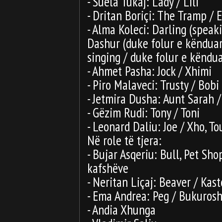
- Suela Tukaj: Lady / Lili
- Dritan Boriçi: The Tramp / 
- Alma Koleci: Darling (speak
Dashur (duke folur e kënduar
singing / duke folur e këndu
- Ahmet Pasha: Jock / Xhimi
- Piro Malaveci: Trusty / Bobi
- Jetmira Dusha: Aunt Sarah /
- Gëzim Rudi: Tony / Toni
- Leonard Daliu: Joe / Xho, To
Në role të tjera:
-
Bujar Asqeriu: Bull, Pet Sho
kafshëve
- Neritan Liçaj: Beaver / Kast
- Ema Andrea: Peg / Bukurosh
- Andia Xhunga