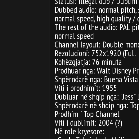
Statusi: Illegal dub / Dublim
Dubbed audio: normal pitch,
normal speed, high quality / c
The rest of the audio: PAL p
normal speed
Channel layout: Double mono +
Rezolucioni: 752x1920 (Full
Kohëzgjatja: 76 minuta
Prodhuar nga: Walt Disney P
Shpërndarë nga: Buena Vista 
Viti i prodhimit: 1955
Dubluar në shqip nga: "Jess" 
Shpërndarë në shqip nga: To
Prodhim i Top Channel
Viti i dublimit: 2004 (?)
Në role kryesore: