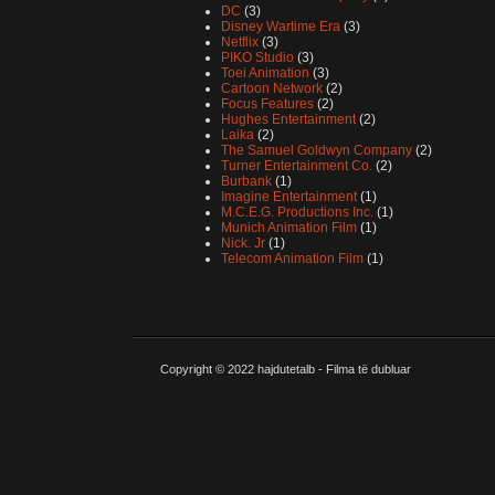
DC
(3)
Disney Wartime Era
(3)
Netflix
(3)
PIKO Studio
(3)
Toei Animation
(3)
Cartoon Network
(2)
Focus Features
(2)
Hughes Entertainment
(2)
Laika
(2)
The Samuel Goldwyn Company
(2)
Turner Entertainment Co.
(2)
Burbank
(1)
Imagine Entertainment
(1)
M.C.E.G. Productions Inc.
(1)
Munich Animation Film
(1)
Nick. Jr
(1)
Telecom Animation Film
(1)
Copyright © 2022
hajdutetalb - Filma të dubluar