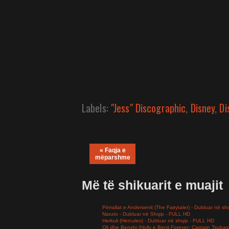
Labels:
"Jess" Discographic
,
Disney
,
Di
« Faqja e
mëparshme
Më të shikuarit e muajit
Përrallat e Andersenit (The Fairytaler) - Dubluar në sh
Naruto - Dubluar në Shqip - FULL HD
Herkuli (Hercules) - Dubluar në shqip - FULL HD
Oli dhe Benxhi (Holly e Benji Forever; Captain Tsuba