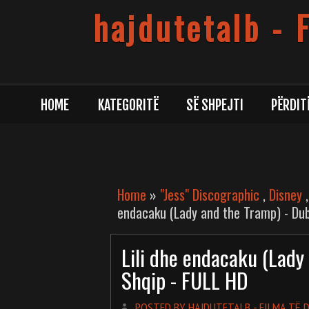
hajdutetalb - 
HOME
KATEGORITË
SË SHPEJTI
PËRDIT
Home
»
"Jess" Discographic
,
Disney
endacaku (Lady and the Tramp) - Dub
Lili dhe endacaku (Lady
Shqip - FULL HD
POSTED BY HAJDUTETALB - FILMA TË