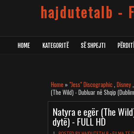
hajdutetalb - 
HOME
KATEGORITË
SË SHPEJTI
PËRDIT
Home
»
"Jess" Discographic
,
Disney
(The Wild) - Dubluar në Shqip (Dublim
Natyra e egër (The Wild
dytë) - FULL HD
POSTED BY HAJDUTETALB - FILMA TË