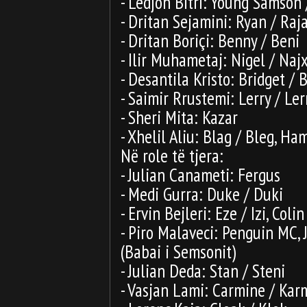
- Ledjon Bitri: Young Samson 
- Dritan Sejamini: Ryan / Raj
- Dritan Boriçi: Benny / Beni
- Ilir Muhametaj: Nigel / Naj
- Desantila Kristo: Bridget / 
- Saimir Rrustemi: Lerry / Ler
- Sheri Mita: Kazar
- Xhelil Aliu: Blag / Bleg, Ha
Në role të tjera:
- Julian Canameti: Fergus
- Medi Gurra: Duke / Duki
- Ervin Bejleri: Eze / Izi, Colin
- Piro Malaveci: Penguin MC, 
(Babai i Semsonit)
- Julian Deda: Stan / Steni
- Vasjan Lami: Carmine / Kar