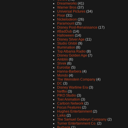
Dreamworks
(41)
Warner Bros
(37)
Universal Pictures
(34)
Pixar
(31)
Nickelodeon
(26)
Paramount
(25)
Disney Post-Renaissance
(17)
#BadDub
(14)
Halloween
(14)
Disney Silver Age
(11)
Studio Ghibli
(9)
Illumination
(8)
Top Albania Radio
(8)
Disney Golden Age
(7)
Amblin
(6)
Shrek
(6)
Eurostar
(5)
Hanna-Barbera
(4)
Mondo
(4)
The Weinstein Company
(4)
DC
(3)
Disney Wartime Era
(3)
Netflix
(3)
PIKO Studio
(3)
Toei Animation
(3)
Cartoon Network
(2)
Focus Features
(2)
Hughes Entertainment
(2)
Laika
(2)
The Samuel Goldwyn Company
(2)
Turner Entertainment Co.
(2)
Burbank
(1)