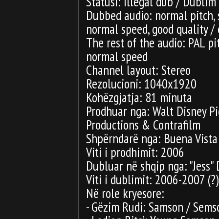
Statusi: Illegal dub / Dublim
Dubbed audio: normal pitch,
normal speed, good quality / 
The rest of the audio: PAL p
normal speed
Channel layout: Stereo
Rezolucioni: 1040x1920
Kohëzgjatja: 81 minuta
Prodhuar nga: Walt Disney Pi
Productions & Contrafilm
Shpërndarë nga: Buena Vista 
Viti i prodhimit: 2006
Dubluar në shqip nga: "Jess" 
Viti i dublimit: 2006-2007 (?)
Në role kryesore:
- Gëzim Rudi: Samson / Sems