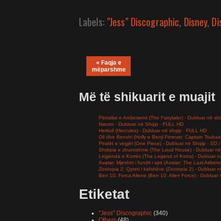
Labels:
"Jess" Discographic
,
Disney
,
Di
« Faqja e
mëparshme
Më të shikuarit e muajit
Përrallat e Andersenit (The Fairytaler) - Dubluar në sh
Naruto - Dubluar në Shqip - FULL HD
Herkuli (Hercules) - Dubluar në shqip - FULL HD
Oli dhe Benxhi (Holly e Benji Forever; Captain Tsuba
Piratët e vegjël (One Piece) - Dubluar në Shqip - SD
Shtëpia e zhurmshme (The Loud House) - Dubluar në
Legjenda e Korrës (The Legend of Korra) - Dubluar 
Avatar: Mjeshtri i fundit i ajrit (Avatar: The Last Airb
Zootopia 2: Qyteti i kafshëve (Zootopia 2) - Dubluar
Ben 10: Forca Aliene (Ben 10: Alien Force) - Dubluar
Etiketat
"Jess" Discographic
(340)
Others
(48)