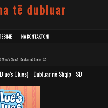
ma të dubluar
TËSIME
NA KONTAKTONI
 (Blue's Clues) - Dubluar në Shqip - SD
lue's Clues) - Dubluar në Shqip - SD