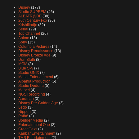
Disney
(177)
Studio SUPREM
(46)
ALBATR@DE
(38)
20th Century Fox
(36)
Krishtlindje
(32)
Serial
(29)
Top Channel
(26)
Anime
(18)
Sony
(15)
Columbia Pictures
(14)
Disney Renaissance
(13)
Disney Bronze Age
(9)
Don Bluth
(8)
MGM
(8)
Blue Sky
(7)
Studio ONIX
(7)
Mattel Entertainment
(6)
Albania Production
(5)
Studio Dodona
(5)
Marvel
(4)
NGS Recording
(4)
Aardman
(3)
Disney Pre-Golden Age
(3)
Lego
(3)
Nippon
(3)
Pathé
(3)
Boulder Media
(2)
Entertainment One
(2)
Great Oaks
(2)
Kanbar Entertainment
(2)
TMS Entertainment
(2)