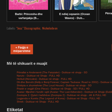
Përra
Barbi: Princesha dhe
E ndiej oqeanin (Ocean
varfanjakja (B...
Waves) - Dub...
Labels:
"Jess" Discographic
,
Nickelodeon
« Faqja e
mëparshme
Më të shikuarit e muajit
Përrallat e Andersenit (The Fairytaler) - Dubluar në shqip - SD
Naruto - Dubluar në Shqip - FULL HD
Herkuli (Hercules) - Dubluar në shqip - FULL HD
Oli dhe Benxhi (Holly e Benji Forever; Captain Tsubasa: Road to 2002) - Dubluar n
Shtëpia e zhurmshme (The Loud House) - Dubluar në shqip - SD
Piratët e vegjël (One Piece) - Dubluar në Shqip - SD / FULL HD
Avatar: Mjeshtri i fundit i ajrit (Avatar: The Last Airbender) - Dubluar në Shqip (Dub
Zootopia 2: Qyteti i kafshëve (Zootopia 2) - Dubluar në shqip - 4K & FULL HD
Legjenda e Korrës (The Legend of Korra) - Dubluar në Shqip - FULL HD
Shrek - Dubluar në Shqip - FULL HD
Etiketat