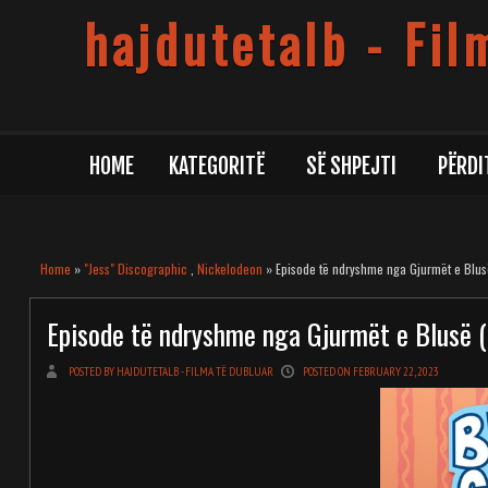
hajdutetalb - Fil
HOME
KATEGORITË
SË SHPEJTI
PËRDI
Home
»
"Jess" Discographic
,
Nickelodeon
» Episode të ndryshme nga Gjurmët e Blusë
Episode të ndryshme nga Gjurmët e Blusë (B
POSTED BY HAJDUTETALB - FILMA TË DUBLUAR
POSTED ON FEBRUARY 22, 2023