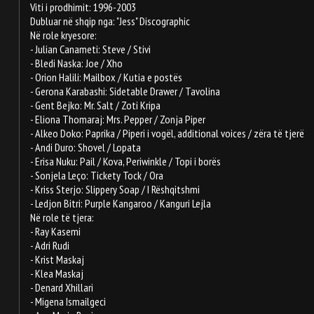
Viti i prodhimit: 1996-2003
Dubluar në shqip nga: "Jess" Discographic
Në role kryesore:
- Julian Canameti: Steve / Stivi
- Bledi Naska: Joe / Xho
- Orion Halili: Mailbox / Kutia e postës
- Gerona Karabashi: Sidetable Drawer / Tavolina
- Gent Bejko: Mr. Salt / Zoti Kripa
- Eliona Thomaraj: Mrs. Pepper / Zonja Piper
- Alkeo Doko: Paprika / Piperi i vogël, additional voices / zëra të tjerë
- Andi Duro: Shovel / Lopata
- Erisa Nuku: Pail / Kova, Periwinkle / Topi i borës
- Sonjela Leço: Tickety Tock / Ora
- Kriss Sterjo: Slippery Soap / I Rëshqitshmi
- Ledjon Bitri: Purple Kangaroo / Kanguri Lejla
Në role të tjera:
- Ray Kasemi
- Adri Rudi
- Krist Maskaj
- Klea Maskaj
- Denard Xhillari
- Migena Ismailgeci