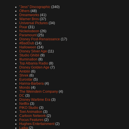
"Jess" Discographic
(340)
Others
(48)
Dreamworks
(41)
Warner Bros
(37)
Universal Pictures
(34)
Pixar
(31)
Nickelodeon
(26)
Paramount
(25)
Disney Post-Renaissance
(17)
#BadDub
(14)
Halloween
(14)
Disney Silver Age
(11)
Studio Ghibli
(9)
Illumination
(8)
Top Albania Radio
(8)
Disney Golden Age
(7)
Amblin
(6)
Shrek
(6)
Eurostar
(5)
Hanna-Barbera
(4)
Mondo
(4)
The Weinstein Company
(4)
DC
(3)
Disney Wartime Era
(3)
Netflix
(3)
PIKO Studio
(3)
Toei Animation
(3)
Cartoon Network
(2)
Focus Features
(2)
Hughes Entertainment
(2)
Laika
(2)