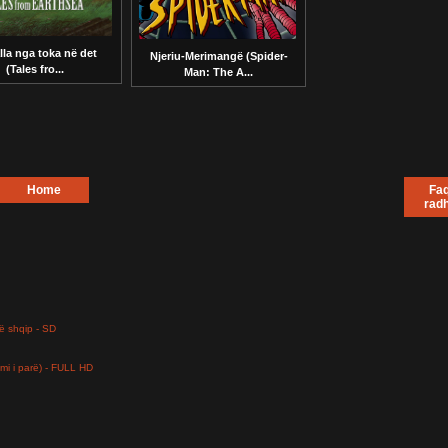
lla nga toka në det
Njeriu-Merimangë (Spider-
(Tales fro...
Man: The A...
Home
Faq
rad
ë shqip - SD
limi i parë) - FULL HD