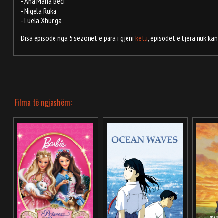
- Ana Maria Beci
- Nigela Ruka
- Luela Xhunga
Disa episode nga 5 sezonet e para i gjeni
këtu
, episodet e tjera nuk ka
Filma të ngjashëm: