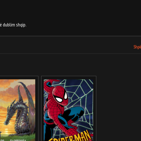
në dublim shqip.
Shpë