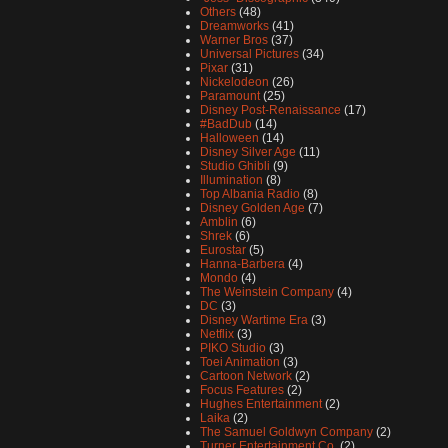
Others
(48)
Dreamworks
(41)
Warner Bros
(37)
Universal Pictures
(34)
Pixar
(31)
Nickelodeon
(26)
Paramount
(25)
Disney Post-Renaissance
(17)
#BadDub
(14)
Halloween
(14)
Disney Silver Age
(11)
Studio Ghibli
(9)
Illumination
(8)
Top Albania Radio
(8)
Disney Golden Age
(7)
Amblin
(6)
Shrek
(6)
Eurostar
(5)
Hanna-Barbera
(4)
Mondo
(4)
The Weinstein Company
(4)
DC
(3)
Disney Wartime Era
(3)
Netflix
(3)
PIKO Studio
(3)
Toei Animation
(3)
Cartoon Network
(2)
Focus Features
(2)
Hughes Entertainment
(2)
Laika
(2)
The Samuel Goldwyn Company
(2)
Turner Entertainment Co.
(2)