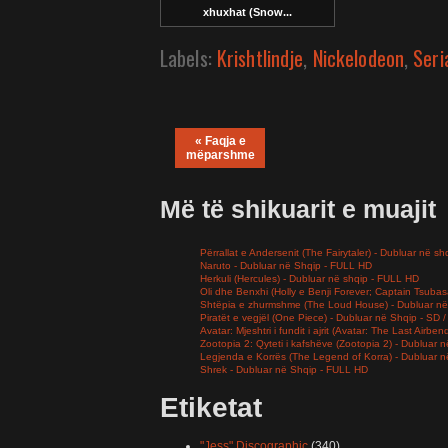
xhuxhat (Snow...
Labels:
Krishtlindje
,
Nickelodeon
,
Seri
« Faqja e
mëparshme
Më të shikuarit e muajit
Përrallat e Andersenit (The Fairytaler) - Dubluar në sh
Naruto - Dubluar në Shqip - FULL HD
Herkuli (Hercules) - Dubluar në shqip - FULL HD
Oli dhe Benxhi (Holly e Benji Forever; Captain Tsuba
Shtëpia e zhurmshme (The Loud House) - Dubluar në
Piratët e vegjël (One Piece) - Dubluar në Shqip - SD
Avatar: Mjeshtri i fundit i ajrit (Avatar: The Last Airb
Zootopia 2: Qyteti i kafshëve (Zootopia 2) - Dubluar
Legjenda e Korrës (The Legend of Korra) - Dubluar 
Shrek - Dubluar në Shqip - FULL HD
Etiketat
"Jess" Discographic
(340)