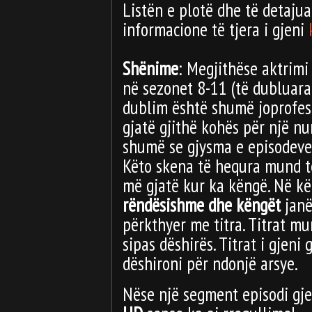
Listën e plotë dhe të detaju
informacione të tjera i gjeni
Shënime
: Megjithëse aktrimi
në sezonet 8-11 (të dubluara
dublim është shumë joprofesi
gjatë gjithë kohës për një n
shumë se gjysma e episodeve 
Këto skena të hequra mund të
më gjatë kur ka këngë. Në k
rëndësishme dhe këngët
janë
përkthyer me titra. Titrat mun
sipas dëshirës. Titrat i gjeni 
dëshironi për ndonjë arsye.
Nëse një segment episodi gje