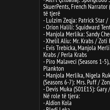
SkuerPents, French Narrator (
të tjerë
- Lulzim Zeqja: Patrick Star / P
- Orion Halili: Squidward Ten
- Manjola Merlika: Sandy Chee
- Xhelil Aliu: Mr. Krabs / Zoti
- Evis Trebicka, Manjola Merli
Krabs / Perla Krabs
- Piro Malaveci (Seasons 1-5)
Plankton
- Manjola Merlika, Nigela Ruk
(Seasons 6-7): Mrs. Puff / Zon
- Devis Muka (S01E15): Gary /
Në role të tjera:
- Aldion Kola
- Bledi Leka