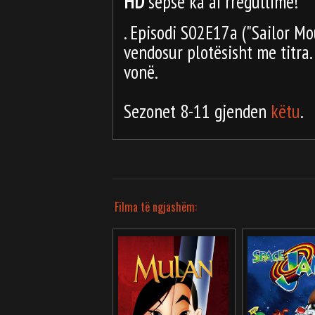
HD
sepse ka ai rregullime!
. Episodi S02E17a ("Sailor Mo
vendosur plotësisht me titra.
vonë.
Sezonet 8-11 gjenden
këtu
.
Filma të ngjashëm: