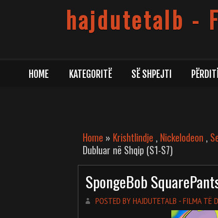
hajdutetalb - 
HOME
KATEGORITË
SË SHPEJTI
PËRDIT
Home
»
Krishtlindje
,
Nickelodeon
,
Se
Dubluar në Shqip (S1-S7)
SpongeBob SquarePants 
POSTED BY HAJDUTETALB - FILMA TË