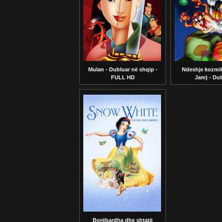
Mulan - Dubluar në shqip -
Ndeshje kozmi
FULL HD
Jam) - Dub
Borëbardha dhe shtatë