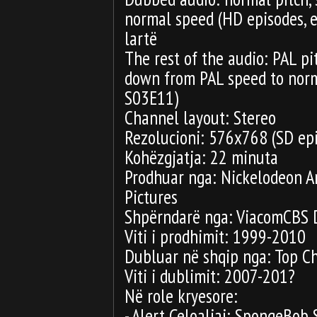
normal speed (HD episodes, ex
lartë
The rest of the audio: PAL pi
down from PAL speed to norm
S03E11)
Channel layout: Stereo
Rezolucioni: 576x768 (SD ep
Kohëzgjatja: 22 minuta
Prodhuar nga: Nickelodeon A
Pictures
Shpërndarë nga: ViacomCBS 
Viti i prodhimit: 1999-2010
Dubluar në shqip nga: Top C
Viti i dublimit: 2007-201?
Në role kryesore:
- Alert Çeloaliaj: SpongeBo