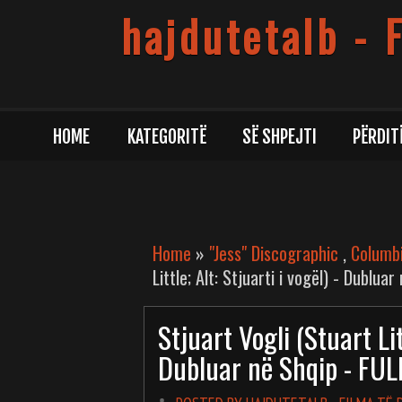
hajdutetalb - 
HOME
KATEGORITË
SË SHPEJTI
PËRDIT
Home
»
"Jess" Discographic
,
Columbi
Little; Alt: Stjuarti i vogël) - Dublua
Stjuart Vogli (Stuart Litt
Dubluar në Shqip - FU