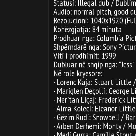
Statusi: Illegal dub / Dublim
Audio: normal pitch, good qua
Rezolucioni: 1040x1920 (Ful
Kohëzgjatja: 84 minuta
Prodhuar nga: Columbia Pic
Shpërndarë nga: Sony Pictur
Viti i prodhimit: 1999
Dubluar në shqip nga: "Jess"
Në role kryesore:
- Lorenc Kaja: Stuart Little 
- Mariglen Deçolli: George L
- Neritan Liçaj: Frederick Lit
- Alma Koleci: Eleanor Little
- Gëzim Rudi: Snowbell / Ba
- Arben Derhemi: Monty / Mo
- Medi Gurra: Camille Stout 