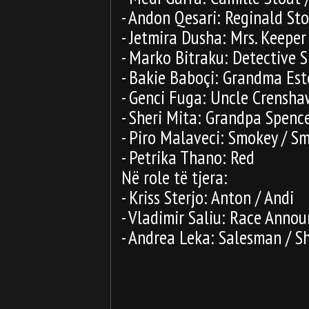
- Andon Qesari: Reginald Sto
- Jetmira Dusha: Mrs. Keeper
- Marko Bitraku: Detective 
- Bakie Baboçi: Grandma Este
- Genci Fuga: Uncle Crensha
- Sheri Mita: Grandpa Spence
- Piro Malaveci: Smokey / S
- Petrika Thano: Red
Në role të tjera:
-
Kriss Sterjo: Anton / Andi
- Vladimir Saliu: Race Announ
- Andrea Leka: Salesman / Sh