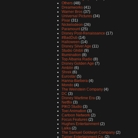
Others
(48)
Dreamworks
(41)
Warner Bros
(37)
Universal Pictures
(34)
Pixar
(31)
Nickelodeon
(26)
Paramount
(25)
Disney Post-Renaissance
(17)
#BadDub
(14)
Halloween
(14)
Disney Silver Age
(11)
Studio Ghibli
(9)
Illumination
(8)
Top Albania Radio
(8)
Disney Golden Age
(7)
Amblin
(6)
Shrek
(6)
Eurostar
(5)
Hanna-Barbera
(4)
Mondo
(4)
The Weinstein Company
(4)
DC
(3)
Disney Wartime Era
(3)
Netflix
(3)
PIKO Studio
(3)
Toei Animation
(3)
Cartoon Network
(2)
Focus Features
(2)
Hughes Entertainment
(2)
Laika
(2)
The Samuel Goldwyn Company
(2)
Turner Entertainment Co.
(2)