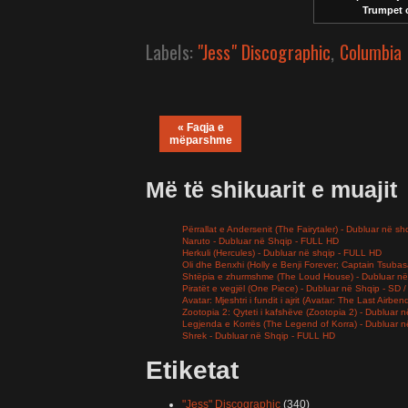
Trumpet o
Labels:
"Jess" Discographic
,
Columbia 
« Faqja e
mëparshme
Më të shikuarit e muajit
Përrallat e Andersenit (The Fairytaler) - Dubluar në sh
Naruto - Dubluar në Shqip - FULL HD
Herkuli (Hercules) - Dubluar në shqip - FULL HD
Oli dhe Benxhi (Holly e Benji Forever; Captain Tsuba
Shtëpia e zhurmshme (The Loud House) - Dubluar në
Piratët e vegjël (One Piece) - Dubluar në Shqip - SD
Avatar: Mjeshtri i fundit i ajrit (Avatar: The Last Airb
Zootopia 2: Qyteti i kafshëve (Zootopia 2) - Dubluar
Legjenda e Korrës (The Legend of Korra) - Dubluar 
Shrek - Dubluar në Shqip - FULL HD
Etiketat
"Jess" Discographic
(340)