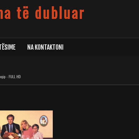
ma të dubluar
TËSIME
NA KONTAKTONI
hqip - FULL HD