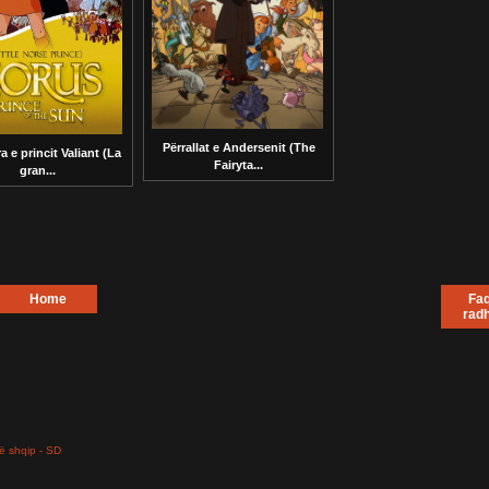
Përrallat e Andersenit (The
 e princit Valiant (La
Fairyta...
gran...
Home
Faq
rad
ë shqip - SD