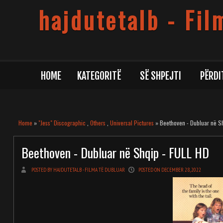
hajdutetalb - Fil
HOME
KATEGORITË
SË SHPEJTI
PËRDI
Home
»
"Jess" Discographic
,
Others
,
Universal Pictures
» Beethoven - Dubluar në S
Beethoven - Dubluar në Shqip - FULL HD
POSTED BY HAJDUTETALB - FILMA TË DUBLUAR
POSTED ON DECEMBER 28, 2022