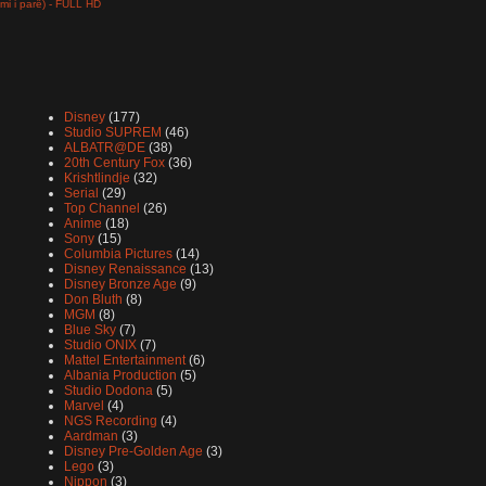
limi i parë) - FULL HD
Disney
(177)
Studio SUPREM
(46)
ALBATR@DE
(38)
20th Century Fox
(36)
Krishtlindje
(32)
Serial
(29)
Top Channel
(26)
Anime
(18)
Sony
(15)
Columbia Pictures
(14)
Disney Renaissance
(13)
Disney Bronze Age
(9)
Don Bluth
(8)
MGM
(8)
Blue Sky
(7)
Studio ONIX
(7)
Mattel Entertainment
(6)
Albania Production
(5)
Studio Dodona
(5)
Marvel
(4)
NGS Recording
(4)
Aardman
(3)
Disney Pre-Golden Age
(3)
Lego
(3)
Nippon
(3)