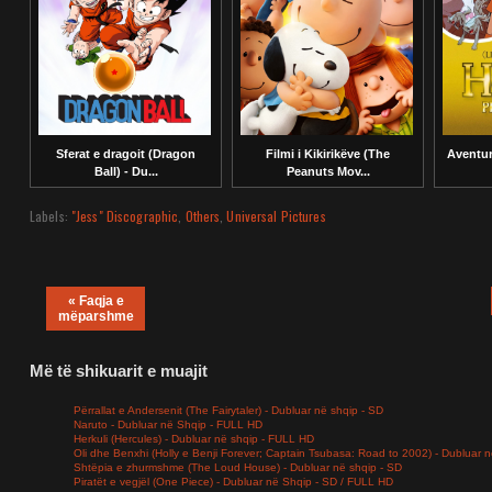
Sferat e dragoit (Dragon
Filmi i Kikirikëve (The
Aventura
Ball) - Du...
Peanuts Mov...
Labels:
"Jess" Discographic
,
Others
,
Universal Pictures
« Faqja e
mëparshme
Më të shikuarit e muajit
Përrallat e Andersenit (The Fairytaler) - Dubluar në shqip - SD
Naruto - Dubluar në Shqip - FULL HD
Herkuli (Hercules) - Dubluar në shqip - FULL HD
Oli dhe Benxhi (Holly e Benji Forever; Captain Tsubasa: Road to 2002) - Dubluar n
Shtëpia e zhurmshme (The Loud House) - Dubluar në shqip - SD
Piratët e vegjël (One Piece) - Dubluar në Shqip - SD / FULL HD