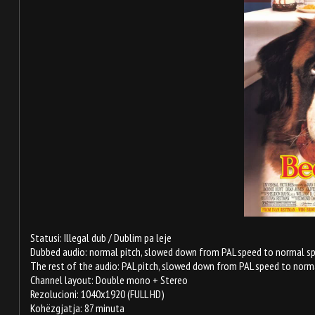
Statusi: Illegal dub / Dublim pa leje
Dubbed audio: normal pitch, slowed down from PAL speed to normal speed
The rest of the audio: PAL pitch, slowed down from PAL speed to norm
Channel layout: Double mono + Stereo
Rezolucioni: 1040x1920 (FULL HD)
Kohëzgjatja: 87 minuta