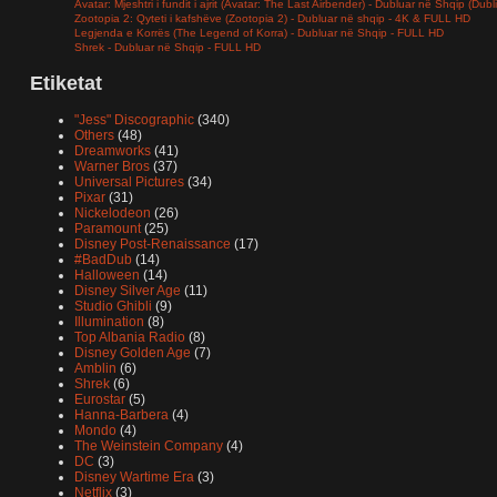
Avatar: Mjeshtri i fundit i ajrit (Avatar: The Last Airbender) - Dubluar në Shqip (Dub
Zootopia 2: Qyteti i kafshëve (Zootopia 2) - Dubluar në shqip - 4K & FULL HD
Legjenda e Korrës (The Legend of Korra) - Dubluar në Shqip - FULL HD
Shrek - Dubluar në Shqip - FULL HD
Etiketat
"Jess" Discographic
(340)
Others
(48)
Dreamworks
(41)
Warner Bros
(37)
Universal Pictures
(34)
Pixar
(31)
Nickelodeon
(26)
Paramount
(25)
Disney Post-Renaissance
(17)
#BadDub
(14)
Halloween
(14)
Disney Silver Age
(11)
Studio Ghibli
(9)
Illumination
(8)
Top Albania Radio
(8)
Disney Golden Age
(7)
Amblin
(6)
Shrek
(6)
Eurostar
(5)
Hanna-Barbera
(4)
Mondo
(4)
The Weinstein Company
(4)
DC
(3)
Disney Wartime Era
(3)
Netflix
(3)