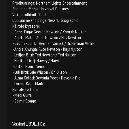
Prodhuar nga: Northern Lights Entertainment
Shpërndarë nga: Universal Pictures
Viti i prodhimit: 1992
Dubluar në shqip nga: "Jess" Discographic
Në role kryesore:
- Genci Fuga: George Newton / Xhorxh Njuton
- Aneta Malaj: Alice Newton / Elis Newton
- Gëzim Rudi: Dr. Herman Varnick / Dr. Herman Varnik
- Andia Xhunga: Ryce Newton / Rajs Njuton
- Ledjon Bitri: Ted Newton / Ted Njuton
- Neritan Liçaj: Harvey / Harvi
- Dritan Boriçi: Vernon
- Luli Bitri: Brie Wilson / Bri Uilson
- Alma Koleci: Devonia Peet / Devonia Pit
- Lorenc Kaja: Mark
Në role të tjera:
- Medi Gurra
- Saimir Gongo
Versioni 1 (FULL HD):