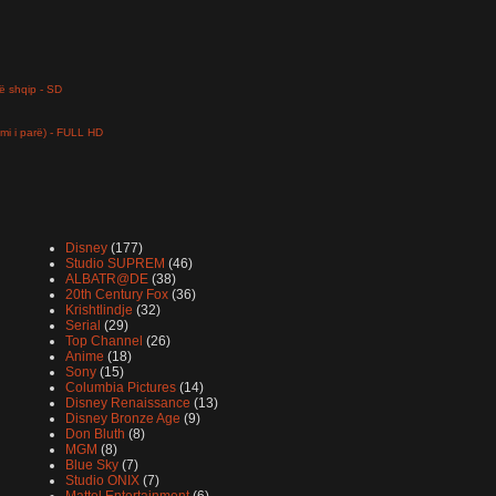
ë shqip - SD
limi i parë) - FULL HD
Disney
(177)
Studio SUPREM
(46)
ALBATR@DE
(38)
20th Century Fox
(36)
Krishtlindje
(32)
Serial
(29)
Top Channel
(26)
Anime
(18)
Sony
(15)
Columbia Pictures
(14)
Disney Renaissance
(13)
Disney Bronze Age
(9)
Don Bluth
(8)
MGM
(8)
Blue Sky
(7)
Studio ONIX
(7)
Mattel Entertainment
(6)