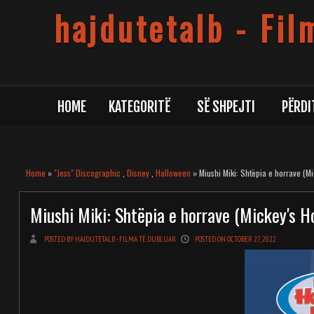
hajdutetalb - Fil
HOME
KATEGORITË
SË SHPEJTI
PËRDI
Home
»
"Jess" Discographic
,
Disney
,
Halloween
» Miushi Miki: Shtëpia e horrave (Mi
Miushi Miki: Shtëpia e horrave (Mickey's H
POSTED BY HAJDUTETALB - FILMA TË DUBLUAR
POSTED ON OCTOBER 27, 2022