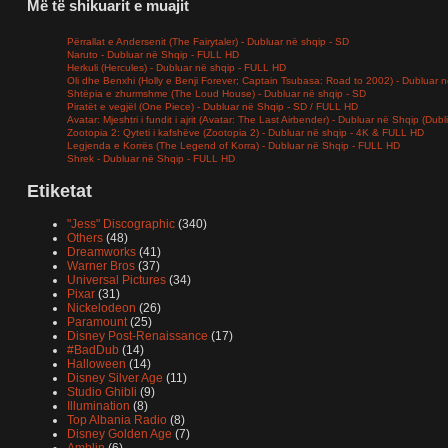
Më të shikuarit e muajit
Përrallat e Andersenit (The Fairytaler) - Dubluar në shqip - SD
Naruto - Dubluar në Shqip - FULL HD
Herkuli (Hercules) - Dubluar në shqip - FULL HD
Oli dhe Benxhi (Holly e Benji Forever; Captain Tsubasa: Road to 2002) - Dubluar n
Shtëpia e zhurmshme (The Loud House) - Dubluar në shqip - SD
Piratët e vegjël (One Piece) - Dubluar në Shqip - SD / FULL HD
Avatar: Mjeshtri i fundit i ajrit (Avatar: The Last Airbender) - Dubluar në Shqip (Dub
Zootopia 2: Qyteti i kafshëve (Zootopia 2) - Dubluar në shqip - 4K & FULL HD
Legjenda e Korrës (The Legend of Korra) - Dubluar në Shqip - FULL HD
Shrek - Dubluar në Shqip - FULL HD
Etiketat
"Jess" Discographic
(340)
Others
(48)
Dreamworks
(41)
Warner Bros
(37)
Universal Pictures
(34)
Pixar
(31)
Nickelodeon
(26)
Paramount
(25)
Disney Post-Renaissance
(17)
#BadDub
(14)
Halloween
(14)
Disney Silver Age
(11)
Studio Ghibli
(9)
Illumination
(8)
Top Albania Radio
(8)
Disney Golden Age
(7)
Amblin
(6)