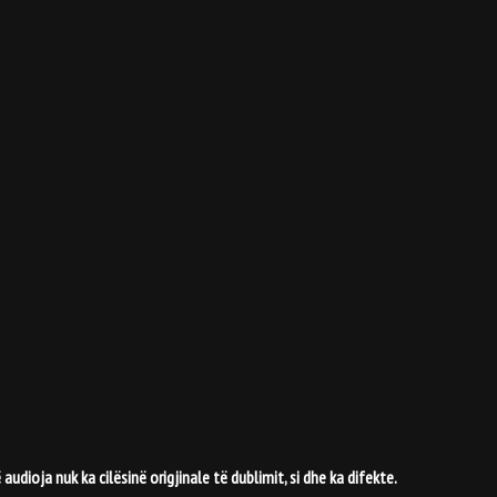
jë audioja nuk ka
cil
ësin
ë origjinale t
ë dublimit, si dhe ka difekte.