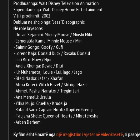
Prodhuar nga: Walt Disney Television Animation
Shpërndarë nga: Walt Disney Home Entertainment
Viti i prodhimit: 2002
Dubluar në shqip nga: "Jess" Discographic
Në role kryesore:
- Dritan Sejamini: Mickey Mouse / Miushi Miki
- Esmeralda Kame: Minnie Mouse / Mini
- Saimir Gongo: Goofy / Gufi
- Lorenc Kaja: Donald Duck / Rosaku Donald
- Luli Bitri: Huey / Hjui
- Andia Xhunga: Dewie / Djui
- Ilir Muhametaj: Louie / Lui, Iago / Jago
- Bledi Naska: Jafar / Xhafari
- Alma Koleci: Witch Hazel / Shtriga Hazel
- Ahmet Pasha: Narrator / Tregimtari
- Ana Memelli: Ursula
- Yllka Mujo: Cruella / Krudelja
- Roland Saro: Captain Hook / Kapiten Gremçi
- Tatjana Shele: Queen of Hearts / Mbretëresha
- Arben Derhemi
Ky film është marrë nga
një rregjistrim i vjetër në videokasetë
, si paso