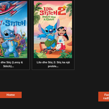
i dhe Stiç (Leroy &
Lilo dhe Stiç 2: Stiç ka një
Stitch)...
proble...
Home
Faq
rad