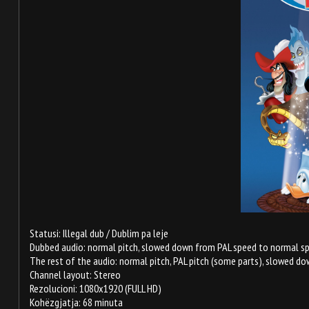
Statusi: Illegal dub / Dublim pa leje
Dubbed audio: normal pitch, slowed down from PAL speed to normal spee
The rest of the audio: normal pitch, PAL pitch (some parts), slowed 
Channel layout: Stereo
Rezolucioni: 1080x1920 (FULL HD)
Kohëzgjatja: 68 minuta