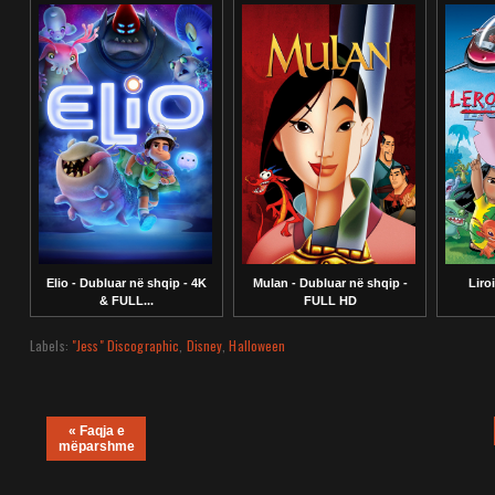
Elio - Dubluar në shqip - 4K
Mulan - Dubluar në shqip -
Liro
& FULL...
FULL HD
Labels:
"Jess" Discographic
,
Disney
,
Halloween
« Faqja e
mëparshme