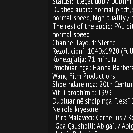
Statusi: Illegal dub / Dublim
Dubbed audio: normal pitch,
normal speed, high quality / c
The rest of the audio: PAL p
normal speed
Channel layout: Stereo
Rezolucioni: 1040x1920 (Ful
Kohëzgjatja: 71 minuta
Prodhuar nga: Hanna-Barber
Wang Film Productions
Shpërndarë nga: 20th Centur
Viti i prodhimit: 1993
Dubluar në shqip nga: "Jess" 
Në role kryesore:
- Piro Malaveci: Cornelius / K
- Gea Çausholli: Abigail / Abi