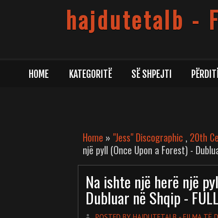
hajdutetalb - 
HOME
KATEGORITË
SË SHPEJTI
PËRDIT
Home
»
"Jess" Discographic
,
20th Ce
një pyll (Once Upon a Forest) - Dublu
Na ishte një herë një py
Dubluar në Shqip - FUL
POSTED BY HAJDUTETALB - FILMA TË