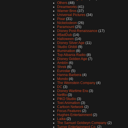
Others
(48)
Dreamworks
(41)
Warner Bros
(37)
Universal Pictures
(34)
Pixar
(31)
Nickelodeon
(26)
Paramount
(25)
Disney Post-Renaissance
(17)
#BadDub
(14)
Halloween
(14)
Disney Silver Age
(11)
Studio Ghibli
(9)
Illumination
(8)
Top Albania Radio
(8)
Disney Golden Age
(7)
Amblin
(6)
Shrek
(6)
Eurostar
(5)
Hanna-Barbera
(4)
Mondo
(4)
The Weinstein Company
(4)
DC
(3)
Disney Wartime Era
(3)
Netflix
(3)
PIKO Studio
(3)
Toei Animation
(3)
Cartoon Network
(2)
Focus Features
(2)
Hughes Entertainment
(2)
Laika
(2)
The Samuel Goldwyn Company
(2)
Turner Entertainment Co.
(2)