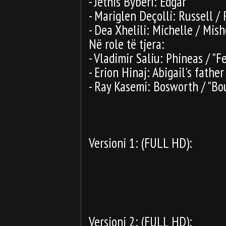
- Jetnis Byberi: Edgar
- Mariglen Deçolli: Russell / 
- Dea Xhelili: Michelle / Mish
Në role të tjera:
- Vladimir Saliu: Phineas / "Fe
- Erion Hinaj: Abigail's father
- Ray Kasemi: Bosworth / "Bo
Versioni 1: (FULL HD):
Versioni 2: (FULL HD):