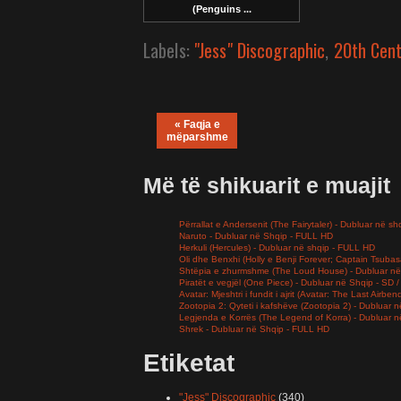
(Penguins ...
Labels:
"Jess" Discographic
,
20th Cent
« Faqja e
mëparshme
Më të shikuarit e muajit
Përrallat e Andersenit (The Fairytaler) - Dubluar në sh
Naruto - Dubluar në Shqip - FULL HD
Herkuli (Hercules) - Dubluar në shqip - FULL HD
Oli dhe Benxhi (Holly e Benji Forever; Captain Tsuba
Shtëpia e zhurmshme (The Loud House) - Dubluar në
Piratët e vegjël (One Piece) - Dubluar në Shqip - SD
Avatar: Mjeshtri i fundit i ajrit (Avatar: The Last Airb
Zootopia 2: Qyteti i kafshëve (Zootopia 2) - Dubluar
Legjenda e Korrës (The Legend of Korra) - Dubluar 
Shrek - Dubluar në Shqip - FULL HD
Etiketat
"Jess" Discographic
(340)