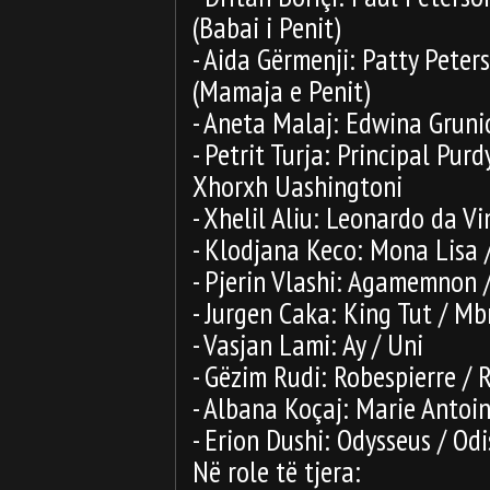
(Babai i Penit)
- Aida Gërmenji: Patty Peter
(Mamaja e Penit)
- Aneta Malaj: Edwina Gruni
- Petrit Turja: Principal Pur
Xhorxh Uashingtoni
- Xhelil Aliu: Leonardo da Vi
- Klodjana Keco: Mona Lisa 
- Pjerin Vlashi: Agamemnon
- Jurgen Caka: King Tut / Mb
- Vasjan Lami: Ay / Uni
- Gëzim Rudi: Robespierre / 
- Albana Koçaj: Marie Antoi
- Erion Dushi: Odysseus / Od
Në role të tjera: