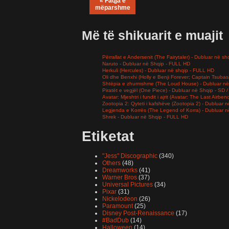
« Faqja e
mëparshme
Më të shikuarit e muajit
Përrallat e Andersenit (The Fairytaler) - Dubluar në sh
Naruto - Dubluar në Shqip - FULL HD
Herkuli (Hercules) - Dubluar në shqip - FULL HD
Oli dhe Benxhi (Holly e Benji Forever; Captain Tsuba
Shtëpia e zhurmshme (The Loud House) - Dubluar në
Piratët e vegjël (One Piece) - Dubluar në Shqip - SD
Avatar: Mjeshtri i fundit i ajrit (Avatar: The Last Airb
Zootopia 2: Qyteti i kafshëve (Zootopia 2) - Dubluar
Legjenda e Korrës (The Legend of Korra) - Dubluar 
Shrek - Dubluar në Shqip - FULL HD
Etiketat
"Jess" Discographic
(340)
Others
(48)
Dreamworks
(41)
Warner Bros
(37)
Universal Pictures
(34)
Pixar
(31)
Nickelodeon
(26)
Paramount
(25)
Disney Post-Renaissance
(17)
#BadDub
(14)
Halloween
(14)