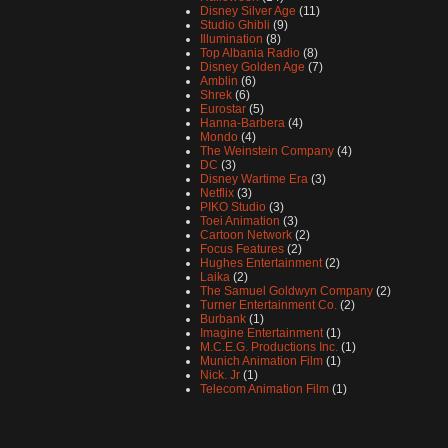
Disney Silver Age
(11)
Studio Ghibli
(9)
Illumination
(8)
Top Albania Radio
(8)
Disney Golden Age
(7)
Amblin
(6)
Shrek
(6)
Eurostar
(5)
Hanna-Barbera
(4)
Mondo
(4)
The Weinstein Company
(4)
DC
(3)
Disney Wartime Era
(3)
Netflix
(3)
PIKO Studio
(3)
Toei Animation
(3)
Cartoon Network
(2)
Focus Features
(2)
Hughes Entertainment
(2)
Laika
(2)
The Samuel Goldwyn Company
(2)
Turner Entertainment Co.
(2)
Burbank
(1)
Imagine Entertainment
(1)
M.C.E.G. Productions Inc.
(1)
Munich Animation Film
(1)
Nick. Jr
(1)
Telecom Animation Film
(1)