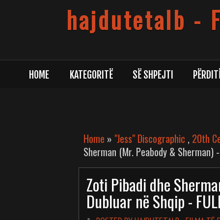
hajdutetalb - 
HOME
KATEGORITË
SË SHPEJTI
PËRDIT
Home
»
"Jess" Discographic
,
20th Ce
Sherman (Mr. Peabody & Sherman) - 
Zoti Pibadi dhe Sherma
Dubluar në Shqip - FU