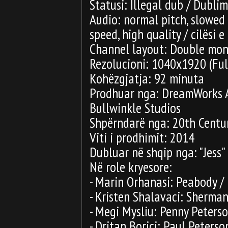
Statusi: Illegal dub / Dublim
Audio: normal pitch, slowe
speed, high quality / cilësi e
Channel layout: Double mono
Rezolucioni: 1040x1920 (Ful
Kohëzgjatja: 92 minuta
Prodhuar nga: DreamWorks A
Bullwinkle Studios
Shpërndarë nga: 20th Centu
Viti i prodhimit: 2014
Dubluar në shqip nga: "Jess"
Në role kryesore:
- Marin Orhanasi: Peabody /
- Kristen Shalavaci: Sherma
- Megi Mysliu: Penny Peterso
- Dritan Boriçi: Paul Peterso