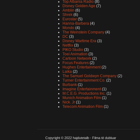
Top Albania Radio
(8)
Disney Golden Age
(7)
Amblin
(6)
Shrek
(6)
Eurostar
(5)
Hanna-Barbera
(4)
Mondo
(4)
The Weinstein Company
(4)
DC
(3)
Disney Wartime Era
(3)
Netflix
(3)
PIKO Studio
(3)
Toei Animation
(3)
Cartoon Network
(2)
Focus Features
(2)
Hughes Entertainment
(2)
Laika
(2)
The Samuel Goldwyn Company
(2)
Turner Entertainment Co.
(2)
Burbank
(1)
Imagine Entertainment
(1)
M.C.E.G. Productions Inc.
(1)
Munich Animation Film
(1)
Nick. Jr
(1)
Telecom Animation Film
(1)
Copyright © 2022
hajdutetalb - Filma të dubluar