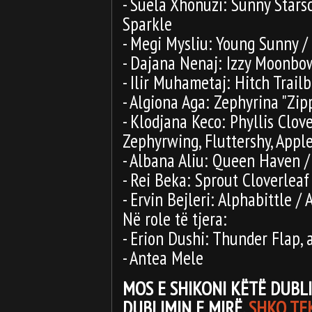
- Suela Xhonuzi: Sunny Starsc
Sparkle
- Megi Mysliu: Young Sunny / 
- Dajana Nenaj: Izzy Moonbo
- Ilir Muhametaj: Hitch Trailb
- Algiona Aga: Zephyrina "Zipp
- Klodjana Keco: Phyllis Clove
Zephyrwing, Fluttershy, Appl
- Albana Aliu: Queen Haven /
- Rei Beka: Sprout Cloverleaf
- Ervin Bejleri: Alphabittle / 
Në role të tjera:
- Erion Dushi: Thunder Flap, a
- Antea Mele
MOS E SHIKONI KËTË DUBLI
DUBLIMIN E MIRË
.
SHKO TEK