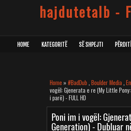
hajdutetalb - 
HOME
KATEGORITË
SË SHPEJTI
PËRDIT
Home
»
#BadDub
,
Boulder Media
,
En
vogël: Gjenerata e re (My Little Pony
i parë) - FULL HD
Poni im i vogël: Gjenera
Generation) - Dubluar n