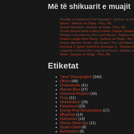
Më të shikuarit e muajit
Përrallat e Andersenit (The Fairytaler) - Dubluar në sh
Naruto - Dubluar në Shqip - FULL HD
Herkuli (Hercules) - Dubluar në shqip - FULL HD
Oli dhe Benxhi (Holly e Benji Forever; Captain Tsuba
Shtëpia e zhurmshme (The Loud House) - Dubluar në
Piratët e vegjël (One Piece) - Dubluar në Shqip - SD
Avatar: Mjeshtri i fundit i ajrit (Avatar: The Last Airb
Zootopia 2: Qyteti i kafshëve (Zootopia 2) - Dubluar
Legjenda e Korrës (The Legend of Korra) - Dubluar 
Shrek - Dubluar në Shqip - FULL HD
Etiketat
"Jess" Discographic
(340)
Others
(48)
Dreamworks
(41)
Warner Bros
(37)
Universal Pictures
(34)
Pixar
(31)
Nickelodeon
(26)
Paramount
(25)
Disney Post-Renaissance
(17)
#BadDub
(14)
Halloween
(14)
Disney Silver Age
(11)
Studio Ghibli
(9)
Illumination
(8)