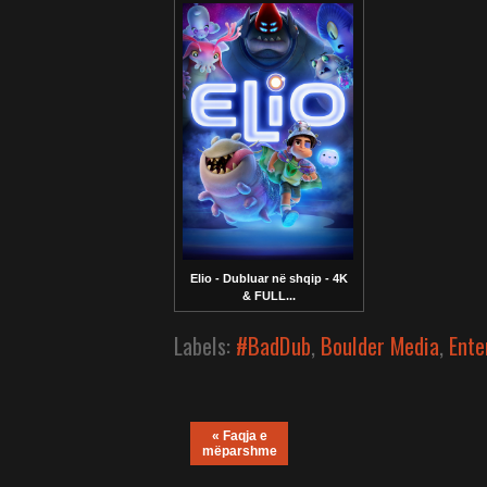
Elio - Dubluar në shqip - 4K
& FULL...
Labels:
#BadDub
,
Boulder Media
,
Ente
« Faqja e
mëparshme