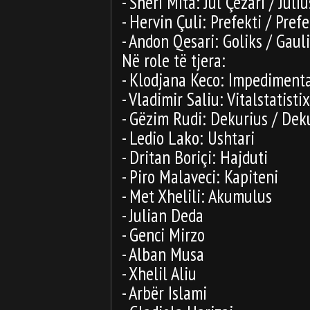
- Sheri Mita: Jul Çezari / Juli
- Hervin Çuli: Prefekti / Prefe
- Andon Qesari: Goliks / Gaul
Në role të tjera:
- Klodjana Keco: Impediment
- Vladimir Saliu: Vitalstatist
- Gëzim Rudi: Dekurius / Dek
- Ledio Lako: Ushtari
- Dritan Boriçi: Hajduti
- Piro Malaveci: Kapiteni
- Met Xhelili: Akumulus
- Julian Deda
- Genci Mirzo
- Alban Musa
- Xhelil Aliu
- Arbër Islami