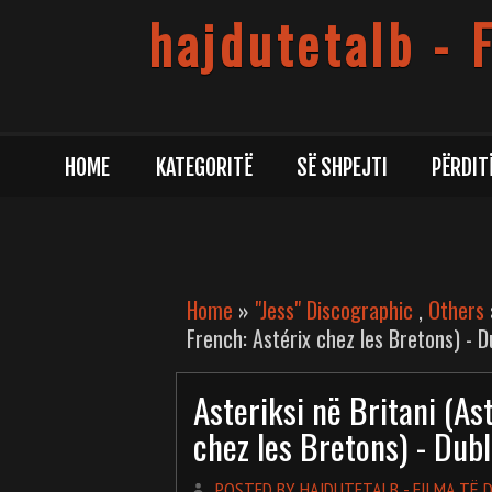
hajdutetalb - 
HOME
KATEGORITË
SË SHPEJTI
PËRDIT
Home
»
"Jess" Discographic
,
Others
French: Astérix chez les Bretons) - 
Asteriksi në Britani (Ast
chez les Bretons) - Dub
POSTED BY HAJDUTETALB - FILMA TË