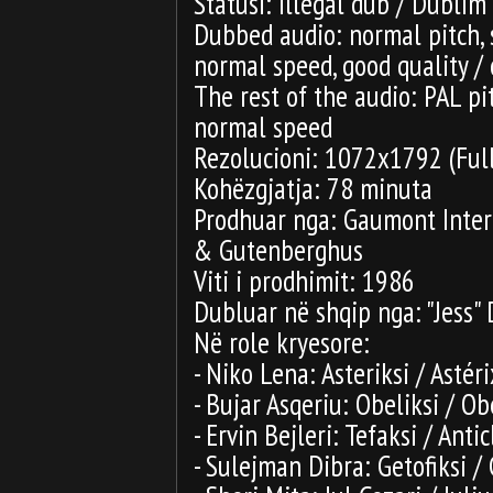
Statusi: Illegal dub / Dublim
Dubbed audio: normal pitch,
normal speed, good quality / 
The rest of the audio: PAL p
normal speed
Rezolucioni: 1072x1792 (Ful
Kohëzgjatja: 78 minuta
Prodhuar nga: Gaumont Inter
& Gutenberghus
Viti i prodhimit: 1986
Dubluar në shqip nga: "Jess" 
Në role kryesore:
- Niko Lena: Asteriksi / Astéri
- Bujar Asqeriu: Obeliksi / Ob
- Ervin Bejleri: Tefaksi / Anti
- Sulejman Dibra: Getofiksi /