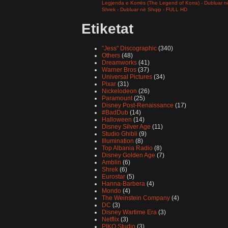
Legjenda e Korrës (The Legend of Korra) - Dubluar 
Shrek - Dubluar në Shqip - FULL HD
Etiketat
"Jess" Discographic
(340)
Others
(48)
Dreamworks
(41)
Warner Bros
(37)
Universal Pictures
(34)
Pixar
(31)
Nickelodeon
(26)
Paramount
(25)
Disney Post-Renaissance
(17)
#BadDub
(14)
Halloween
(14)
Disney Silver Age
(11)
Studio Ghibli
(9)
Illumination
(8)
Top Albania Radio
(8)
Disney Golden Age
(7)
Amblin
(6)
Shrek
(6)
Eurostar
(5)
Hanna-Barbera
(4)
Mondo
(4)
The Weinstein Company
(4)
DC
(3)
Disney Wartime Era
(3)
Netflix
(3)
PIKO Studio
(3)