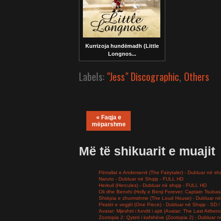
Kurrizoja hundëmadh (Little
Longnos...
Labels:
"Jess" Discographic
,
Others
« Faqja e
mëparshme
Më të shikuarit e muajit
Përrallat e Andersenit (The Fairytaler) - Dubluar në sh
Naruto - Dubluar në Shqip - FULL HD
Herkuli (Hercules) - Dubluar në shqip - FULL HD
Oli dhe Benxhi (Holly e Benji Forever; Captain Tsuba
Shtëpia e zhurmshme (The Loud House) - Dubluar në
Piratët e vegjël (One Piece) - Dubluar në Shqip - SD
Avatar: Mjeshtri i fundit i ajrit (Avatar: The Last Airb
Zootopia 2: Qyteti i kafshëve (Zootopia 2) - Dubluar