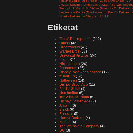
Piratët e vegjël (One Piece) - Dubluar në Shqip - SD
Avatar: Mjeshtri i fundit i ajrit (Avatar: The Last Airb
Zootopia 2: Qyteti i kafshëve (Zootopia 2) - Dubluar
Legjenda e Korrës (The Legend of Korra) - Dubluar 
Shrek - Dubluar në Shqip - FULL HD
Etiketat
"Jess" Discographic
(340)
Others
(48)
Dreamworks
(41)
Warner Bros
(37)
Universal Pictures
(34)
Pixar
(31)
Nickelodeon
(26)
Paramount
(25)
Disney Post-Renaissance
(17)
#BadDub
(14)
Halloween
(14)
Disney Silver Age
(11)
Studio Ghibli
(9)
Illumination
(8)
Top Albania Radio
(8)
Disney Golden Age
(7)
Amblin
(6)
Shrek
(6)
Eurostar
(5)
Hanna-Barbera
(4)
Mondo
(4)
The Weinstein Company
(4)
DC
(3)