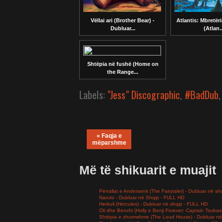
Vëllai ari (Brother Bear) -
Atlantis: Mbretër
Dubluar...
(Atlan..
Shtëpia në fushë (Home on
the Range...
Labels:
"Jess" Discographic
,
#BadDub
« Faqja e
mëparshme
Më të shikuarit e muajit
Përrallat e Andersenit (The Fairytaler) - Dubluar në sh
Naruto - Dubluar në Shqip - FULL HD
Herkuli (Hercules) - Dubluar në shqip - FULL HD
Oli dhe Benxhi (Holly e Benji Forever; Captain Tsuba
Shtëpia e zhurmshme (The Loud House) - Dubluar në