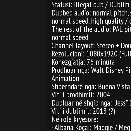
Statusi: Illegal dub / Dublim
Dubbed audio: normal pitch,
normal speed, high quality / c
The rest of the audio: PAL p
normal speed
Channel layout: Stereo + Do
Rezolucioni: 1080x1920 (Ful
Kohëzgjatja: 76 minuta
Prodhuar nga: Walt Disney Pi
Animation
Shpërndarë nga: Buena Vista
Viti i prodhimit: 2004
Dubluar në shqip nga: "Jess" 
Viti i dublimit: 2013 (?)
Në role kryesore:
- Albana Koçaj: Maggie / Meg