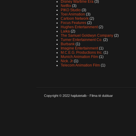
Disney Wartime Era
(3)
Netflix
(3)
PIKO Studio
(3)
Toei Animation
(3)
Cartoon Network
(2)
Focus Features
(2)
Hughes Entertainment
(2)
Laika
(2)
The Samuel Goldwyn Company
(2)
Turner Entertainment Co.
(2)
Burbank
(1)
Imagine Entertainment
(1)
M.C.E.G. Productions Inc.
(1)
Munich Animation Film
(1)
Nick. Jr
(1)
Telecom Animation Film
(1)
Copyright © 2022
hajdutetalb - Filma të dubluar