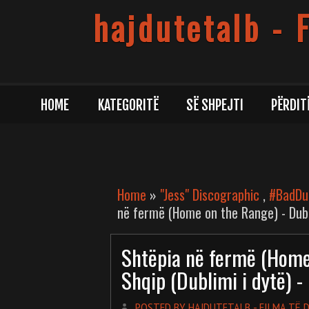
hajdutetalb - 
HOME
KATEGORITË
SË SHPEJTI
PËRDIT
Home
»
"Jess" Discographic
,
#BadDu
në fermë (Home on the Range) - Dublu
Shtëpia në fermë (Home
Shqip (Dublimi i dytë) 
POSTED BY HAJDUTETALB - FILMA TË