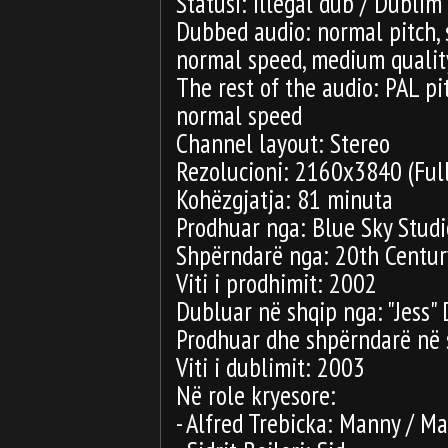
Statusi: Illegal dub / Dublim
Dubbed audio: normal pitch,
normal speed, medium quality
The rest of the audio: PAL p
normal speed
Channel layout: Stereo
Rezolucioni: 2160x3840 (Ful
Kohëzgjatja: 81 minuta
Prodhuar nga: Blue Sky Stud
Shpërndarë nga: 20th Centur
Viti i prodhimit: 2002
Dubluar në shqip nga: "Jess" 
Prodhuar dhe shpërndarë n
Viti i dublimit: 2003
Në role kryesore:
- Alfred Trebicka: Manny / Ma