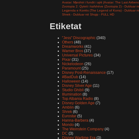
Avatar: Mjeshtri i fundit i ajrit (Avatar: The Last Airb
Zootopia 2: Qyteti i kafshëve (Zootopia 2) - Dubluar
Legjenda e Korrës (The Legend of Korra) - Dubluar 
Shrek - Dubluar në Shqip - FULL HD
Etiketat
"Jess" Discographic
(340)
Others
(48)
Dreamworks
(41)
Warner Bros
(37)
Universal Pictures
(34)
Pixar
(31)
Nickelodeon
(26)
Paramount
(25)
Disney Post-Renaissance
(17)
#BadDub
(14)
Halloween
(14)
Disney Silver Age
(11)
Studio Ghibli
(9)
Illumination
(8)
Top Albania Radio
(8)
Disney Golden Age
(7)
Amblin
(6)
Shrek
(6)
Eurostar
(5)
Hanna-Barbera
(4)
Mondo
(4)
The Weinstein Company
(4)
DC
(3)
Disney Wartime Era
(3)