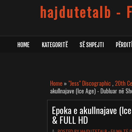
hajdutetalb - 
HOME
KATEGORITË
SË SHPEJTI
PËRDIT
Home
»
"Jess" Discographic
,
20th Ce
akullnajave (Ice Age) - Dubluar në Sh
Epoka e akullnajave (Ice
& FULL HD
POSTED BY HAJDUTETALB - FILMA TË