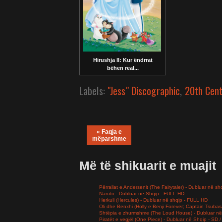
Hirushja II: Kur ëndrrat
bëhen real...
Labels:
"Jess" Discographic
,
20th Cent
« Faqja e
mëparshme
Më të shikuarit e muajit
Përrallat e Andersenit (The Fairytaler) - Dubluar në sh
Naruto - Dubluar në Shqip - FULL HD
Herkuli (Hercules) - Dubluar në shqip - FULL HD
Oli dhe Benxhi (Holly e Benji Forever; Captain Tsuba
Shtëpia e zhurmshme (The Loud House) - Dubluar në
Piratët e vegjël (One Piece) - Dubluar në Shqip - SD