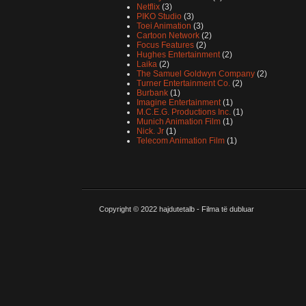
Netflix
(3)
PIKO Studio
(3)
Toei Animation
(3)
Cartoon Network
(2)
Focus Features
(2)
Hughes Entertainment
(2)
Laika
(2)
The Samuel Goldwyn Company
(2)
Turner Entertainment Co.
(2)
Burbank
(1)
Imagine Entertainment
(1)
M.C.E.G. Productions Inc.
(1)
Munich Animation Film
(1)
Nick. Jr
(1)
Telecom Animation Film
(1)
Copyright © 2022
hajdutetalb - Filma të dubluar