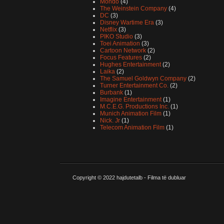
Mondo
(4)
The Weinstein Company
(4)
DC
(3)
Disney Wartime Era
(3)
Netflix
(3)
PIKO Studio
(3)
Toei Animation
(3)
Cartoon Network
(2)
Focus Features
(2)
Hughes Entertainment
(2)
Laika
(2)
The Samuel Goldwyn Company
(2)
Turner Entertainment Co.
(2)
Burbank
(1)
Imagine Entertainment
(1)
M.C.E.G. Productions Inc.
(1)
Munich Animation Film
(1)
Nick. Jr
(1)
Telecom Animation Film
(1)
Copyright © 2022
hajdutetalb - Filma të dubluar