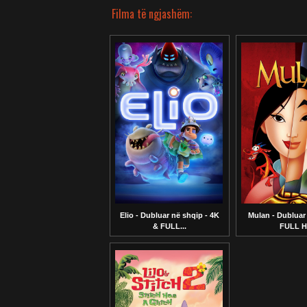
Filma të ngjashëm:
Elio - Dubluar në shqip - 4K
Mulan - Dubluar 
& FULL...
FULL 