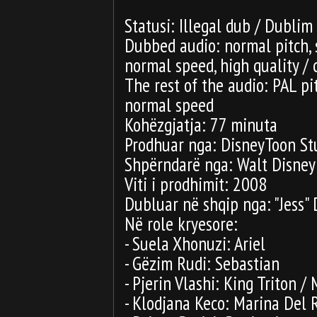
Statusi: Illegal dub / Dublim
Dubbed audio: normal pitch,
normal speed, high quality / c
The rest of the audio: PAL p
normal speed
Kohëzgjatja: 77 minuta
Prodhuar nga: DisneyToon St
Shpërndarë nga: Walt Disne
Viti i prodhimit: 2008
Dubluar në shqip nga: "Jess" 
Në role kryesore:
- Suela Xhonuzi: Ariel
- Gëzim Rudi: Sebastian
- Pjerin Vlashi: King Triton / 
- Klodjana Keco: Marina Del R