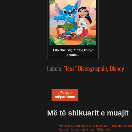
Lilo dhe Stiç 2: Stiç ka një
proble...
Labels:
"Jess" Discographic
,
Disney
« Faqja e
mëparshme
Më të shikuarit e muajit
Përrallat e Andersenit (The Fairytaler) - Dubluar në sh
Naruto - Dubluar në Shqip - FULL HD