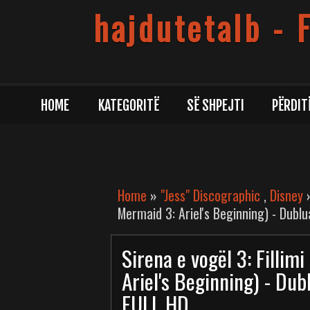
hajdutetalb - 
HOME
KATEGORITË
SË SHPEJTI
PËRDIT
Home
»
"Jess" Discographic
,
Disney
»
Mermaid 3: Ariel's Beginning) - Dublu
Sirena e vogël 3: Fillimi
Ariel's Beginning) - Dub
FULL HD