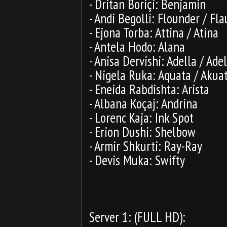
- Dritan Boriçi: Benjamin
- Andi Begolli: Flounder / Fl
- Ejona Torba: Attina / Atina
- Antela Hodo: Alana
- Anisa Dervishi: Adella / Ade
- Nigela Ruka: Aquata / Akua
- Eneida Rabdishta: Arista
- Albana Koçaj: Andrina
- Lorenc Kaja: Ink Spot
- Erion Dushi: Shelbow
- Armir Shkurti: Ray-Ray
- Devis Muka: Swifty
Server 1: (FULL HD):