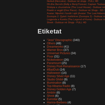
Herkuli (Hercules) - Dubluar në shqip - FULL HD
Oli dhe Benxhi (Holly e Benji Forever; Captain Tsuba
Shtëpia e zhurmshme (The Loud House) - Dubluar në
Piratët e vegjël (One Piece) - Dubluar në Shqip - SD
Avatar: Mjeshtri i fundit i ajrit (Avatar: The Last Airb
Zootopia 2: Qyteti i kafshëve (Zootopia 2) - Dubluar
Legjenda e Korrës (The Legend of Korra) - Dubluar 
Shrek - Dubluar në Shqip - FULL HD
Etiketat
"Jess" Discographic
(340)
Others
(48)
Dreamworks
(41)
Warner Bros
(37)
Universal Pictures
(34)
Pixar
(31)
Nickelodeon
(26)
Paramount
(25)
Disney Post-Renaissance
(17)
#BadDub
(14)
Halloween
(14)
Disney Silver Age
(11)
Studio Ghibli
(9)
Illumination
(8)
Top Albania Radio
(8)
Disney Golden Age
(7)
Amblin
(6)
Shrek
(6)
Eurostar
(5)
Hanna-Barbera
(4)