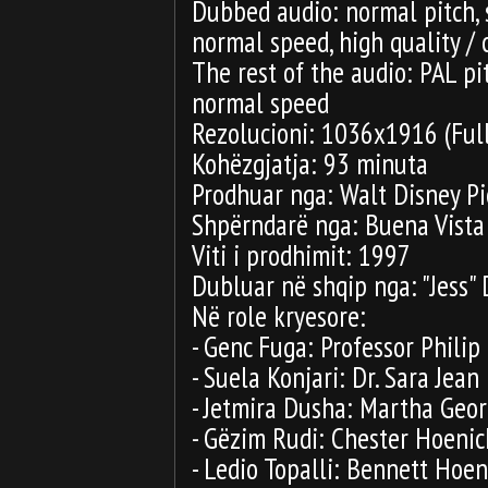
Dubbed audio: normal pitch,
normal speed, high quality / c
The rest of the audio: PAL p
normal speed
Rezolucioni: 1036x1916 (Ful
Kohëzgjatja: 93 minuta
Prodhuar nga: Walt Disney P
Shpërndarë nga: Buena Vista
Viti i prodhimit: 1997
Dubluar në shqip nga: "Jess" 
Në role kryesore:
- Genc Fuga: Professor Philip
- Suela Konjari: Dr. Sara Jean
- Jetmira Dusha: Martha Geo
- Gëzim Rudi: Chester Hoenic
- Ledio Topalli: Bennett Hoe