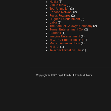
Netflix
(3)
PIKO Studio
(3)
Toei Animation
(3)
Cartoon Network
(2)
Focus Features
(2)
Hughes Entertainment
(2)
Laika
(2)
The Samuel Goldwyn Company
(2)
Turner Entertainment Co.
(2)
Burbank
(1)
Imagine Entertainment
(1)
M.C.E.G. Productions Inc.
(1)
Munich Animation Film
(1)
Nick. Jr
(1)
Telecom Animation Film
(1)
Copyright © 2022
hajdutetalb - Filma të dubluar