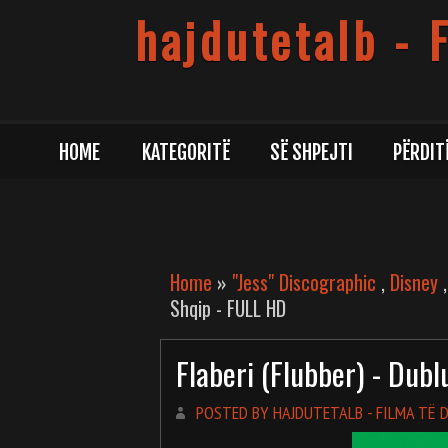
hajdutetalb - 
HOME
KATEGORITË
SË SHPEJTI
PËRDIT
Home
»
"Jess" Discographic
,
Disney
Shqip - FULL HD
Flaberi (Flubber) - Dub
POSTED BY HAJDUTETALB - FILMA TË