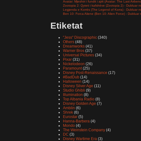
Avatar: Mjeshtri i fundit i ajrit (Avatar: The Last Airb
Zootopia 2: Qyteti i kafshëve (Zootopia 2) - Dubluar
Legjenda e Korrës (The Legend of Korra) - Dubluar 
Ben 10: Forca Aliene (Ben 10: Alien Force) - Dubluar
Etiketat
"Jess" Discographic
(340)
Others
(48)
Dreamworks
(41)
Warner Bros
(37)
Universal Pictures
(34)
Pixar
(31)
Nickelodeon
(26)
Paramount
(25)
Disney Post-Renaissance
(17)
#BadDub
(14)
Halloween
(14)
Disney Silver Age
(11)
Studio Ghibli
(9)
Illumination
(8)
Top Albania Radio
(8)
Disney Golden Age
(7)
Amblin
(6)
Shrek
(6)
Eurostar
(5)
Hanna-Barbera
(4)
Mondo
(4)
The Weinstein Company
(4)
DC
(3)
Disney Wartime Era
(3)