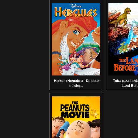
Herkuli (Hercules) - Dubluar
Toka para kohë
në shq...
Land Befor