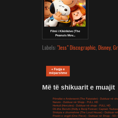
Filmi i Kikirikëve (The
Peanuts Mov...
Labels:
"Jess" Discographic
,
Disney
,
Gr
« Faqja e
mëparshme
Më të shikuarit e muajit
Përrallat e Andersenit (The Fairytaler) - Dubluar në sh
Naruto - Dubluar në Shqip - FULL HD
Herkuli (Hercules) - Dubluar në shqip - FULL HD
Oli dhe Benxhi (Holly e Benji Forever; Captain Tsuba
Shtëpia e zhurmshme (The Loud House) - Dubluar në
Piratët e vegjël (One Piece) - Dubluar në Shqip - SD